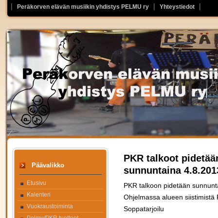
Peräkorven elävän musiikin yhdistys PELMU ry
Yhteystiedot
PKR talkoot pidetää
Päävalikko
sunnuntaina 4.8.201
Etusivu
PKR talkoon pidetään sunnunta
Kalenteri
Ohjelmassa alueen siistimistä
Vuokraustoiminta
Soppatarjoilu