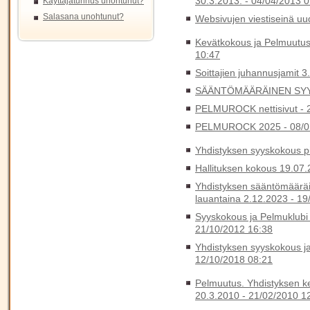
30.3.2013. -
04/04/2013 0
Käyttäjätunnus unohtunut?
Salasana unohtunut?
Websivujen viestiseinä uu
Kevätkokous ja Pelmuutus
10:47
Soittajien juhannusjamit 3
SÄÄNTÖMÄÄRÄINEN SYY
PELMUROCK nettisivut -
PELMUROCK 2025 -
08/0
Yhdistyksen syyskokous pi
Hallituksen kokous 19.07
Yhdistyksen sääntömääräin
lauantaina 2.12.2023 -
19
Syyskokous ja Pelmuklubi v
21/10/2012 16:38
Yhdistyksen syyskokous ja
12/10/2018 08:21
Pelmuutus. Yhdistyksen k
20.3.2010 -
21/02/2010 1