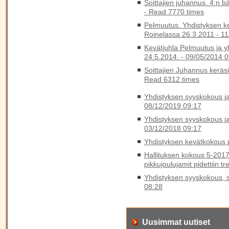
Soittajien juhannus. 4:n b
-
Read 7770 times
Pelmuutus. Yhdistyksen k
Roinelassa 26.3.2011 -
11
Kevätjuhla Pelmuutus ja y
24.5.2014. -
09/05/2014 0
Soittajien Juhannus keräs
Read 6312 times
Yhdistyksen syyskokous ja 
08/12/2019 09:17
Yhdistyksen syyskokous ja 
03/12/2018 09:17
Yhdistyksen kevätkokous p
Hallituksen kokous 5-2017
pikkujoulujamit pidettiin t
Yhdistyksen syyskokous, sy
08:28
Uusimmat uutiset