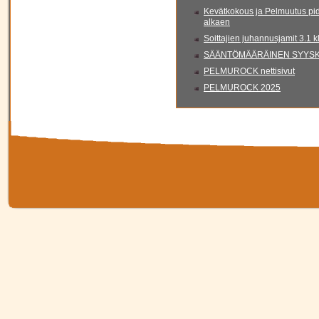
Kevätkokous ja Pelmuutus pid
alkaen
Soittajien juhannusjamit 3.1 
SÄÄNTÖMÄÄRÄINEN SYYSKO
PELMUROCK nettisivut
PELMUROCK 2025