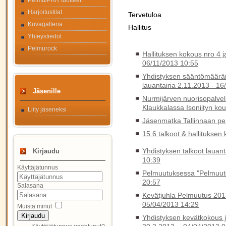
Pelmu/PKR tuotteet
Harjoitustilat
Tervetuloa
Kuvagalleria
Hallitus
Yhteystiedot
Pelmurock
Hallituksen kokous nro 4 
06/11/2013 10:55
Yhdistyksen sääntömääräin
lauantaina 2.11.2013 -
16
Jäsenille
Nurmijärven nuorisopalvelu
Klaukkalassa Isoniityn kou
Liity jäseneksi
Jäsenmatka Tallinnaan pe
15.6 talkoot & hallituksen
Yhdistyksen talkoot lauant
Kirjaudu
10:39
Käyttäjätunnus
Pelmuutuksessa "Pelmuutet
20:57
Salasana
Kevätjuhla Pelmuutus 2013
05/04/2013 14:29
Muista minut
Kirjaudu
Yhdistyksen kevätkokous j