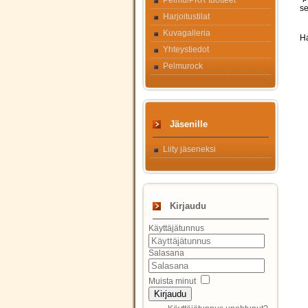
Pelmu/PKR tuotteet
se
Harjoitustilat
Kuvagalleria
Ha
Yhteystiedot
Pelmurock
Jäsenille
Liity jäseneksi
Kirjaudu
Käyttäjätunnus
Salasana
Muista minut
Kirjaudu