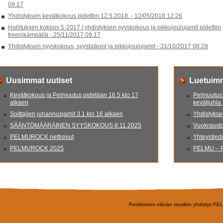
09:17
Yhdistyksen kevätkokous pidettiin 12.5.2018. -
12/05/2018 12:26
Hallituksen kokous 5-2017 / yhdistyksen syyskokous ja pikkujoulujamit pidettiin
treenikämpällä -
25/11/2017 09:17
Yhdistyksen syyskokous, syystalkoot ja pikkujoulujamit -
31/10/2017 08:28
Uusimmat uutiset
Luetuim
Kevätkokous ja Pelmuutus pidetään 16.5 klo 17
Pelmuutus.
alkaen
kevätjuhla
Soittajien juhannusjamit 3.1 klo 16 alkaen
Yhdistyksen
SÄÄNTÖMÄÄRÄINEN SYYSKOKOUS 8.11.2025
Vuokrausto
PELMUROCK nettisivut
Yhteystied
PELMUROCK 2025
PELMU – P
Peräkorven elävän musiikin yhdistys PE