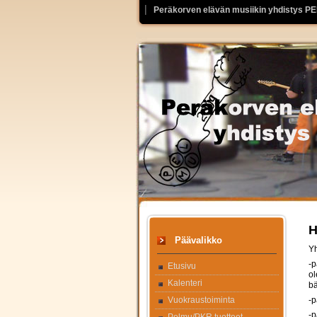
Peräkorven elävän musiikin yhdistys P
H
Päävalikko
Yh
-p
Etusivu
ol
Kalenteri
bä
Vuokraustoiminta
-p
-p