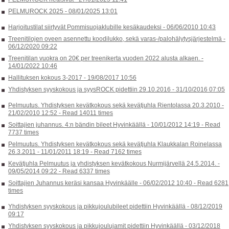
PELMUROCK 2025 -
08/01/2025 13:01
Harjoitustilat siirtyvät Pommisuojaklubille kesäkaudeksi -
06/06/2010 10:43
Treenitilojen oveen asennettu koodilukko, sekä varas-/palohälytysjärjestelmä -
06/12/2020 09:22
Treenitilan vuokra on 20€ per treenikerta vuoden 2022 alusta alkaen. -
14/01/2022 10:46
Hallituksen kokous 3-2017 -
19/08/2017 10:56
Yhdistyksen syyskokous ja syysROCK pidettiin 29.10.2016 -
31/10/2016 07:05
Pelmuutus. Yhdistyksen kevätkokous sekä kevätjuhla Rientolassa 20.3.2010 -
21/02/2010 12:52
-
Read 14011 times
Soittajien juhannus. 4:n bändin bileet Hyvinkäällä -
10/01/2012 14:19
-
Read
7737 times
Pelmuutus. Yhdistyksen kevätkokous sekä kevätjuhla Klaukkalan Roinelassa
26.3.2011 -
11/01/2011 18:19
-
Read 7162 times
Kevätjuhla Pelmuutus ja yhdistyksen kevätkokous Nurmijärvellä 24.5.2014. -
09/05/2014 09:22
-
Read 6337 times
Soittajien Juhannus keräsi kansaa Hyvinkäälle -
06/02/2012 10:40
-
Read 6281
times
Yhdistyksen syyskokous ja pikkujoulubileet pidettiin Hyvinkäällä -
08/12/2019
09:17
Yhdistyksen syyskokous ja pikkujoulujamit pidettiin Hyvinkäällä -
03/12/2018