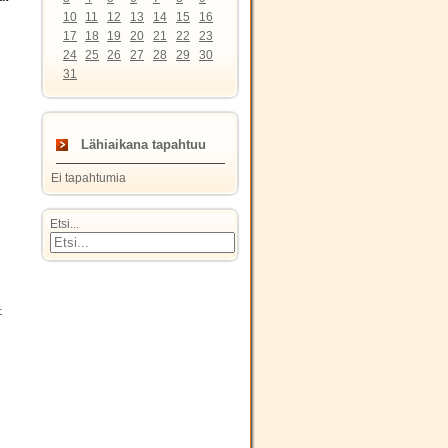
10
11
12
13
14
15
16
17
18
19
20
21
22
23
24
25
26
27
28
29
30
31
Lähiaikana tapahtuu
Ei tapahtumia
Etsi...
-