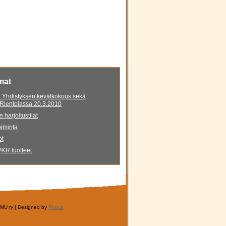
mat
 Yhdistyksen kevätkokous sekä
 Rientolassa 20.3.2010
 harjoitustilat
iminta
ot
KR tuotteet
LMU ry | Designed by
Phoca