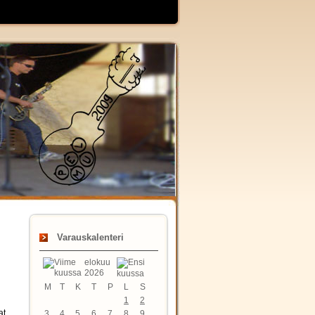
Varauskalenteri
elokuu
2026
M
T
K
T
P
L
S
1
2
at
3
4
5
6
7
8
9