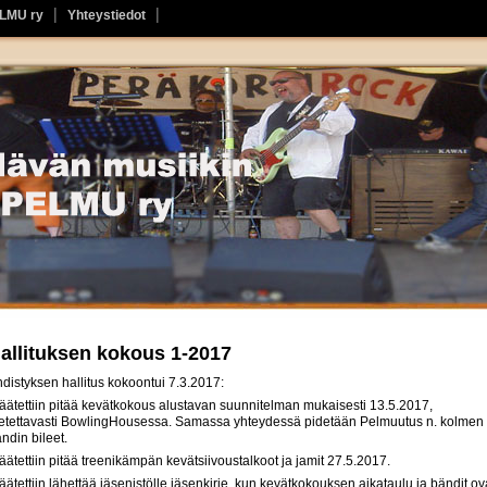
ELMU ry
Yhteystiedot
allituksen kokous 1-2017
distyksen hallitus kokoontui 7.3.2017:
äätettiin pitää kevätkokous alustavan suunnitelman mukaisesti 13.5.2017,
etettavasti BowlingHousessa. Samassa yhteydessä pidetään Pelmuutus n. kolmen
ndin bileet.
äätettiin pitää treenikämpän kevätsiivoustalkoot ja jamit 27.5.2017.
äätettiin lähettää jäsenistölle jäsenkirje, kun kevätkokouksen aikataulu ja bändit ov