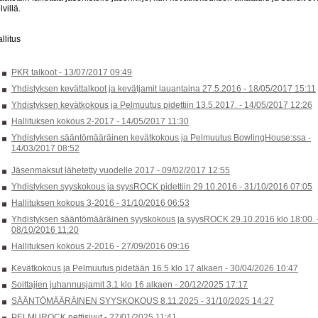
lvillä.
llitus
PKR talkoot -
13/07/2017 09:49
Yhdistyksen kevättalkoot ja kevätjamit lauantaina 27.5.2016 -
18/05/2017 15:11
Yhdistyksen kevätkokous ja Pelmuutus pidettiin 13.5.2017. -
14/05/2017 12:26
Hallituksen kokous 2-2017 -
14/05/2017 11:30
Yhdistyksen sääntömääräinen kevätkokous ja Pelmuutus BowlingHouse:ssa -
14/03/2017 08:52
Jäsenmaksut lähetetty vuodelle 2017 -
09/02/2017 12:55
Yhdistyksen syyskokous ja syysROCK pidettiin 29.10.2016 -
31/10/2016 07:05
Hallituksen kokous 3-2016 -
31/10/2016 06:53
Yhdistyksen sääntömääräinen syyskokous ja syysROCK 29.10.2016 klo 18:00. 
08/10/2016 11:20
Hallituksen kokous 2-2016 -
27/09/2016 09:16
Kevätkokous ja Pelmuutus pidetään 16.5 klo 17 alkaen -
30/04/2026 10:47
Soittajien juhannusjamit 3.1 klo 16 alkaen -
20/12/2025 17:17
SÄÄNTÖMÄÄRÄINEN SYYSKOKOUS 8.11.2025 -
31/10/2025 14:27
PELMUROCK nettisivut -
27/01/2025 11:41