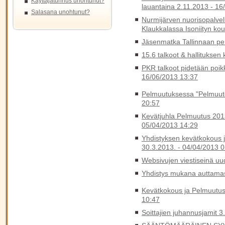
Käyttäjätunnus unohtunut?
lauantaina 2.11.2013 -
16
Salasana unohtunut?
Nurmijärven nuorisopalvelu
Klaukkalassa Isoniityn kou
Jäsenmatka Tallinnaan pe
15.6 talkoot & hallituksen
PKR talkoot pidetään poik
16/06/2013 13:37
Pelmuutuksessa "Pelmuutet
20:57
Kevätjuhla Pelmuutus 2013
05/04/2013 14:29
Yhdistyksen kevätkokous j
30.3.2013. -
04/04/2013 0
Websivujen viestiseinä uu
Yhdistys mukana auttamas
Kevätkokous ja Pelmuutus
10:47
Soittajien juhannusjamit 3