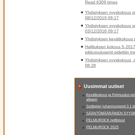
Read 6309 times
Yhdistyksen syyskokous ja 
08/12/2019 09:17
Yhdistyksen syyskokous ja 
03/12/2018 09:17
Yhdistyksen kevätkokous p
Hallituksen kokous 5-2017
pikkujoulujamit pidettiin t
Yhdistyksen syyskokous, sy
08:28
Uusimmat uutiset
Kevätkokous ja Pelmuutus pid
alkaen
Soittajien juhannusjamit 3.1 
SÄÄNTÖMÄÄRÄINEN SYYSKO
PELMUROCK nettisivut
PELMUROCK 2025