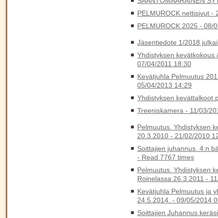
SÄÄNTÖMÄÄRÄINEN SYY
PELMUROCK nettisivut -
PELMUROCK 2025 -
08/0
Jäsentiedote 1/2018 julkai
Yhdistyksen kevätkokous 
07/04/2011 18:30
Kevätjuhla Pelmuutus 2013
05/04/2013 14:29
Yhdistyksen kevättalkoot 
Treeniskamera -
11/03/20
Pelmuutus. Yhdistyksen k
20.3.2010 -
21/02/2010 1
Soittajien juhannus. 4:n b
-
Read 7767 times
Pelmuutus. Yhdistyksen k
Roinelassa 26.3.2011 -
11
Kevätjuhla Pelmuutus ja y
24.5.2014. -
09/05/2014 0
Soittajien Juhannus keräs