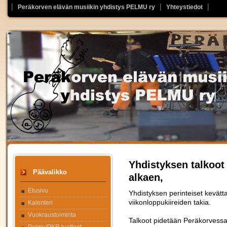
Peräkorven elävän musiikin yhdistys PELMU ry
Yhteystiedot
Yhdistyksen talkoot 
Päävalikko
alkaen,
Etusivu
Yhdistyksen perinteiset kevätta
viikonloppukiireiden takia.
Kalenteri
Vuokraustoiminta
Talkoot pidetään Peräkorvessa