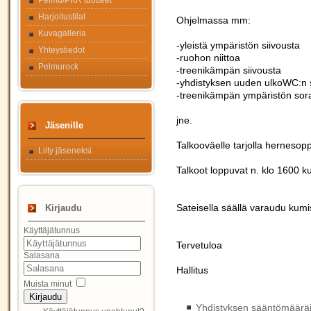
Pelmu/PKR tuotteet
Harjoitustilat
Ohjelmassa mm:
Kuvagalleria
-yleistä ympäristön siivousta
Yhteystiedot
-ruohon niittoa
Pelmurock
-treenikämpän siivousta
-yhdistyksen uuden ulkoWC:n s
-treenikämpän ympäristön sora
jne.
Jäsenille
Talkooväelle tarjolla hernesop
Liity jäseneksi
Talkoot loppuvat n. klo 1600 
Sateisella säällä varaudu kum
Kirjaudu
Käyttäjätunnus
Tervetuloa
Salasana
Hallitus
Muista minut
Kirjaudu
Yhdistyksen sääntömääräin