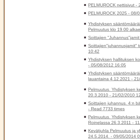
PELMUROCK nettisivut -
PELMUROCK 2025 -
08/0
Yhdistyksen sääntömääräi
Pelmuutus klo 19.00 alka
Soittajien "Juhannus"jami
Soittajien"juhannusjamit"
10:42
Yhdistyksen hallituksen ko
-
05/08/2012 16:05
Yhdistyksen sääntömääräin
lauantaina 4.12.2021 -
21
Pelmuutus. Yhdistyksen k
20.3.2010 -
21/02/2010 1
Soittajien juhannus. 4:n b
-
Read 7733 times
Pelmuutus. Yhdistyksen k
Roinelassa 26.3.2011 -
11
Kevätjuhla Pelmuutus ja y
24.5.2014. -
09/05/2014 0