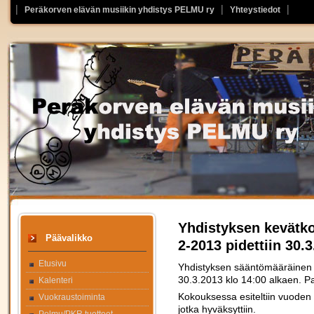
Peräkorven elävän musiikin yhdistys PELMU ry
Yhteystiedot
Yhdistyksen kevätko
Päävalikko
2-2013 pidettiin 30.3
Etusivu
Yhdistyksen sääntömääräinen ke
30.3.2013 klo 14:00 alkaen. Pai
Kalenteri
Kokouksessa esiteltiin vuoden 
Vuokraustoiminta
jotka hyväksyttiin.