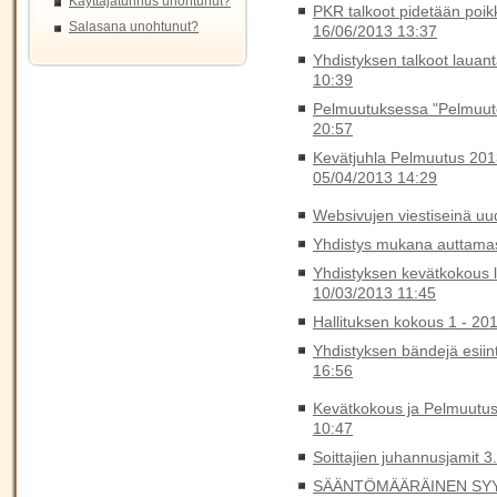
Käyttäjätunnus unohtunut?
PKR talkoot pidetään poik
Salasana unohtunut?
16/06/2013 13:37
Yhdistyksen talkoot lauant
10:39
Pelmuutuksessa "Pelmuutet
20:57
Kevätjuhla Pelmuutus 2013
05/04/2013 14:29
Websivujen viestiseinä uu
Yhdistys mukana auttamas
Yhdistyksen kevätkokous l
10/03/2013 11:45
Hallituksen kokous 1 - 20
Yhdistyksen bändejä esiin
16:56
Kevätkokous ja Pelmuutus
10:47
Soittajien juhannusjamit 3
SÄÄNTÖMÄÄRÄINEN SYY