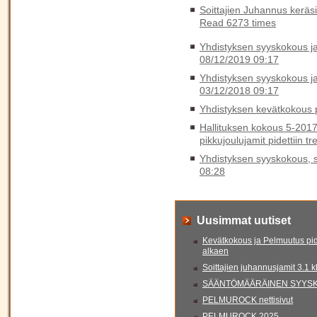
Soittajien Juhannus keräs
Read 6273 times
Yhdistyksen syyskokous ja 
08/12/2019 09:17
Yhdistyksen syyskokous ja 
03/12/2018 09:17
Yhdistyksen kevätkokous p
Hallituksen kokous 5-2017
pikkujoulujamit pidettiin t
Yhdistyksen syyskokous, sy
08:28
Uusimmat uutiset
Kevätkokous ja Pelmuutus pid
alkaen
Soittajien juhannusjamit 3.1 
SÄÄNTÖMÄÄRÄINEN SYYSKO
PELMUROCK nettisivut
PELMUROCK 2025