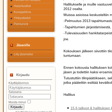
Pelmu/PKR tuotteet
Hallitukselle ja muille vastuuv
Harjoitustilat
2012 osalta.
Kuvagalleria
Muissa asioissa keskusteltiin 
Yhteystiedot
-Pelmuutus 2013 tapahtumast
Pelmurock
-Tapahtumien järjestämisestä, s
-Tulevaisuuden hankitatarpeist
jne.
Jäsenille
Kokouksen jälkeen siivottiin ti
Liity jäseneksi
tuntumaan.
Ennen kokousta hallituksen ko
jäsen ja todettiin kaksi eroamis
Kirjaudu
Tutustuttiin tilinpäätökseen, 
jotka päätettiin esittää kevätk
Käyttäjätunnus
Salasana
Hallitus
Muista minut
Kirjaudu
15.6 talkoot & hallituksen