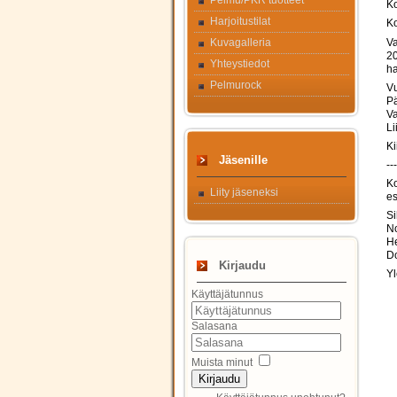
Pelmu/PKR tuotteet
Ko
Harjoitustilat
Ko
Va
Kuvagalleria
20
Yhteystiedot
ha
Pelmurock
Vu
Pä
Va
Li
Ki
Jäsenille
---
Ko
Liity jäseneksi
es
Si
N
H
D
Kirjaudu
Yl
Käyttäjätunnus
Salasana
Muista minut
Kirjaudu