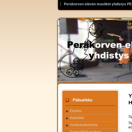
Peräkorven elävän musiikin yhdistys P
Y
Päävalikko
H
Etusivu
Sy
Kalenteri
Sy
Vuokraustoiminta
ed