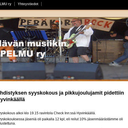
ELMU ry
Yhteystiedot
hdistyksen syyskokous ja pikkujoulujamit pidettiin
yvinkäällä
yskokous alkoi klo 19.15 ravintola Check Inn:ssä Hyvinkäällä.
yskokouksessa jäseniä oli paikalla 12 kpl, eli reilut 10% jäsenmäärästämme oli
ustettuna.