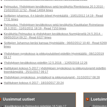
Pelmuutus. Yhdistyksen kevätkokous sekä kevätjuhla Rientolassa 20.3.2010 -
21/02/2010 12:52
-
Read 14004 times
Soittajien juhannus. 4:n bändin bileet Hyvinkäällä -
10/01/2012 14:19
-
Read
7731 times
Pelmuutus. Yhdistyksen kevätkokous sekä kevätjuhla Klaukkalan Roinelassa
26.3.2011 -
11/01/2011 18:19
-
Read 7153 times
Kevätjuhla Pelmuutus ja yhdistyksen kevätkokous Nurmijärvellä 24.5.2014. -
09/05/2014 09:22
-
Read 6327 times
Soittajien Juhannus keräsi kansaa Hyvinkäälle -
06/02/2012 10:40
-
Read 6269
times
Yhdistyksen syyskokous ja pikkujoulubileet pidettiin Hyvinkäällä -
08/12/2019
09:17
Yhdistyksen kevätkokous pidettiin 12.5.2018. -
12/05/2018 12:26
Hallituksen kokous 5-2017 / yhdistyksen syyskokous ja pikkujoulujamit pidettiin
treenikämpällä -
25/11/2017 09:17
Yhdistyksen syyskokous, syystalkoot ja pikkujoulujamit -
31/10/2017 08:28
Hallituksen kokous 4-2017 -
18/10/2017 20:24
Uusimmat uutiset
Luetuim
Kevätkokous ja Pelmuutus pidetään 16.5 klo 17
Pelmuutus.