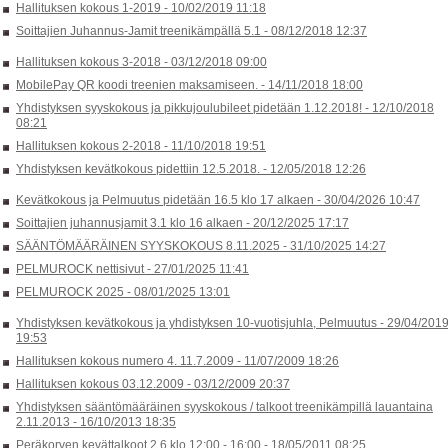
Hallituksen kokous 1-2019 -
10/02/2019 11:18
Soittajien Juhannus-Jamit treenikämpällä 5.1 -
08/12/2018 12:37
Hallituksen kokous 3-2018 -
03/12/2018 09:00
MobilePay QR koodi treenien maksamiseen. -
14/11/2018 18:00
Yhdistyksen syyskokous ja pikkujoulubileet pidetään 1.12.2018! -
12/10/2018
08:21
Hallituksen kokous 2-2018 -
11/10/2018 19:51
Yhdistyksen kevätkokous pidettiin 12.5.2018. -
12/05/2018 12:26
Kevätkokous ja Pelmuutus pidetään 16.5 klo 17 alkaen -
30/04/2026 10:47
Soittajien juhannusjamit 3.1 klo 16 alkaen -
20/12/2025 17:17
SÄÄNTÖMÄÄRÄINEN SYYSKOKOUS 8.11.2025 -
31/10/2025 14:27
PELMUROCK nettisivut -
27/01/2025 11:41
PELMUROCK 2025 -
08/01/2025 13:01
Yhdistyksen kevätkokous ja yhdistyksen 10-vuotisjuhla, Pelmuutus -
29/04/201
19:53
Hallituksen kokous numero 4. 11.7.2009 -
11/07/2009 18:26
Hallituksen kokous 03.12.2009 -
03/12/2009 20:37
Yhdistyksen sääntömääräinen syyskokous / talkoot treenikämpillä lauantaina
2.11.2013 -
16/10/2013 18:35
Peräkorven kevättalkoot 2.6 klo 12:00 - 16:00 -
18/05/2011 08:25