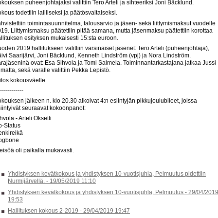
kouksen puheenjohtajaksi valittiin Tero Arteli ja sihteeriksi Joni Bäcklund.
kous todettiin lailliseksi ja päätösvaltaiseksi.
hvistettiin toimintasuunnitelma, talousarvio ja jäsen- sekä liittymismaksut vuodelle
19. Liittymismaksu päätettiin pitää samana, mutta jäsenmaksu päätettiin korottaa
llituksen esityksen mukaisesti 15:sta euroon.
oden 2019 hallitukseen valittiin varsinaiset jäsenet: Tero Arteli (puheenjohtaja),
ivi Saarijärvi, Joni Bäcklund, Kenneth Lindström (vpj) ja Nora Lindström.
rajäseninä ovat: Esa Sihvola ja Tomi Salmela. Toiminnantarkastajana jatkaa Jussi
imatta, sekä varalle valittiin Pekka Lepistö.
itos kokousväelle
------------
kouksen jälkeen n. klo 20.30 alkoivat 4:n esiintyjän pikkujoulubileet, joissa
iintyivät seuraavat kokoonpanot:
hvola - Arteli Oksetti
o-Status
enkireikä
ogbone
eisöä oli paikalla mukavasti.
Yhdistyksen kevätkokous ja yhdistyksen 10-vuotisjuhla, Pelmuutus pidettiin
Nurmijärvellä. -
19/05/2019 11:10
Yhdistyksen kevätkokous ja yhdistyksen 10-vuotisjuhla, Pelmuutus -
29/04/201
19:53
Hallituksen kokous 2-2019 -
29/04/2019 19:47