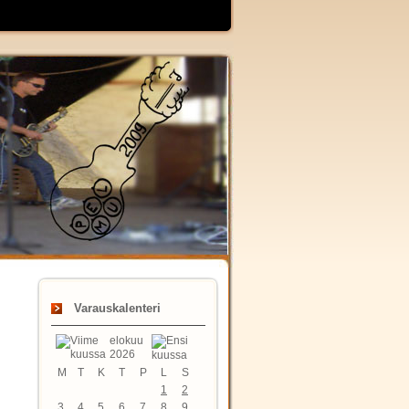
Varauskalenteri
elokuu
2026
M
T
K
T
P
L
S
1
2
3
4
5
6
7
8
9