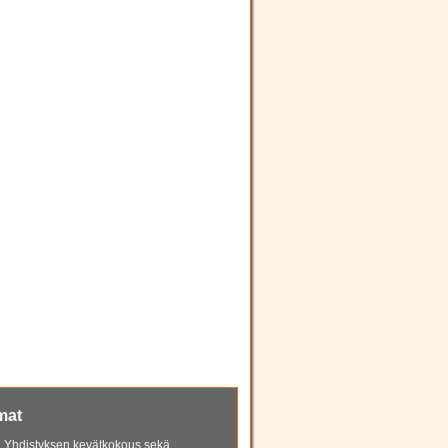
mat
 Yhdistyksen kevätkokous sekä