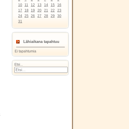
10
11
12
13
14
15
16
17
18
19
20
21
22
23
24
25
26
27
28
29
30
31
Lähiaikana tapahtuu
Ei tapahtumia
Etsi...
9