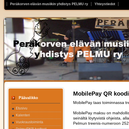
Peräkorven elävän musiikin yhdistys PELMU ry
Yhteystiedot
MobilePay QR koodi
Päävalikko
MobilePay taas toiminnassa t
Etusivu
MobilePay maksu on mahdolli
Kalenteri
seinältä löytyvistä ohjeista, al
Vuokraustoiminta
Pelmun treenis-numeroon 252