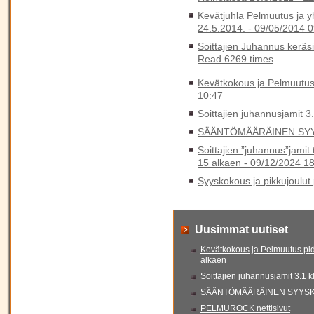
Kevätjuhla Pelmuutus ja y
24.5.2014. -
09/05/2014 0
Soittajien Juhannus keräs
Read 6269 times
Kevätkokous ja Pelmuutus
10:47
Soittajien juhannusjamit 3
SÄÄNTÖMÄÄRÄINEN SYY
Soittajien ”juhannus”jamit
15 alkaen -
09/12/2024 18
Syyskokous ja pikkujoulut 
Uusimmat uutiset
Kevätkokous ja Pelmuutus pid
alkaen
Soittajien juhannusjamit 3.1 
SÄÄNTÖMÄÄRÄINEN SYYSKO
PELMUROCK nettisivut