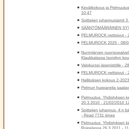
Kevätkokous ja Pelmuutus
10:47
Soittajien juhannusjamit 3
SÄÄNTÖMÄÄRÄINEN SYY
PELMUROCK nettisivut -
PELMUROCK 2025 -
08/0
Nurmijärven nuorisopalvelu
Klaukkalassa Isoniityn kou
Valokurssi jäsenistölle -
28
PELMUROCK nettisivut -
Hallituksen kokous 2-202
Pelmun huppareita saatava
Pelmuutus. Yhdistyksen k
20.3.2010 -
21/02/2010 1
Soittajien juhannus. 4:n b
-
Read 7731 times
Pelmuutus. Yhdistyksen k
Roinelassa 26.3.2011 -
11