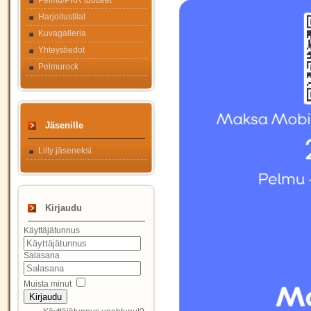
Pelmu/PKR tuotteet
Harjoitustilat
Kuvagalleria
Yhteystiedot
Pelmurock
Jäsenille
Liity jäseneksi
Kirjaudu
Käyttäjätunnus
Salasana
Muista minut
Kirjaudu