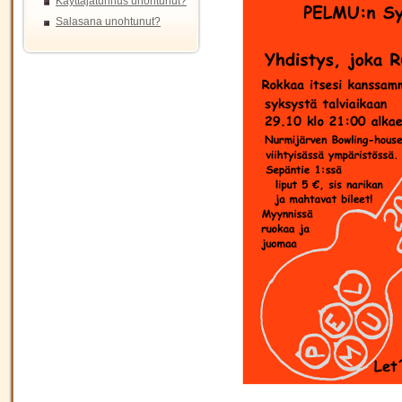
Käyttäjätunnus unohtunut?
Salasana unohtunut?