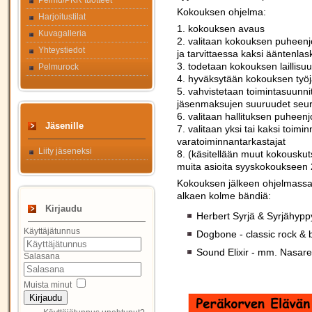
Pelmu/PKR tuotteet
Kokouksen ohjelma:
Harjoitustilat
1. kokouksen avaus
Kuvagalleria
2. valitaan kokouksen puheenjoh
Yhteystiedot
ja tarvittaessa kaksi ääntenlas
3. todetaan kokouksen laillisu
Pelmurock
4. hyväksytään kokouksen työj
5. vahvistetaan toimintasuunnit
jäsenmaksujen suuruudet seura
6. valitaan hallituksen puheenj
Jäsenille
7. valitaan yksi tai kaksi toimi
varatoiminnantarkastajat
Liity jäseneksi
8. (käsitellään muut kokouskutsu
muita asioita syyskokoukseen
Kokouksen jälkeen ohjelmassa 
alkaen kolme bändiä:
Kirjaudu
Herbert Syrjä & Syrjähypp
Käyttäjätunnus
Dogbone - classic rock & 
Sound Elixir - mm. Nasareth
Salasana
Muista minut
Kirjaudu