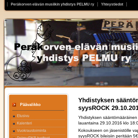
Peräkorven elävän musiikin yhdistys PELMU ry
Yhteystiedot
Yhdistyksen sääntö
Päävalikko
syysROCK 29.10.2016
Etusivu
Yhdistyksen sääntömääräinen 
lauantaina 29.10.2016 klo 18:
Kalenteri
Kokoukseen on jäsenistölle va
Vuokraustoiminta
syysROCK bileisiin peritään 5