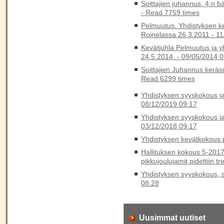
Soittajien juhannus. 4:n b
-
Read 7759 times
Pelmuutus. Yhdistyksen k
Roinelassa 26.3.2011 -
11
Kevätjuhla Pelmuutus ja y
24.5.2014. -
09/05/2014 0
Soittajien Juhannus keräs
Read 6299 times
Yhdistyksen syyskokous ja 
08/12/2019 09:17
Yhdistyksen syyskokous ja 
03/12/2018 09:17
Yhdistyksen kevätkokous p
Hallituksen kokous 5-2017
pikkujoulujamit pidettiin t
Yhdistyksen syyskokous, sy
08:28
Uusimmat uutiset