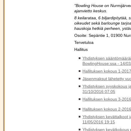
"Bowling House on Nurmijärven 
ajanvietto keskus.
8 keilarataa, 6 biljardipöytää,
oikeudet sekä barlounge tarjo
hauskoja hetkiä perheen, ystä
Osoite: Sepäntie 1, 01900 Nur
Tervetuloa
Hallitus
Yhdistyksen sääntömäärä
BowlingHouse:ssa -
14/03
Hallituksen kokous 1-201
Jäsenmaksut lähetetty vu
Yhdistyksen syyskokous ja
31/10/2016 07:05
Hallituksen kokous 3-201
Hallituksen kokous 2-201
Yhdistyksen kevättalkoot 
11/05/2016 19:15
Yhdistyksen kevätkokous p