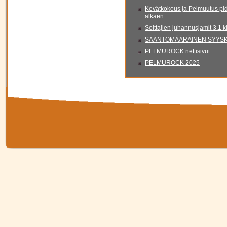
Kevätkokous ja Pelmuutus pid
alkaen
Soittajien juhannusjamit 3.1 
SÄÄNTÖMÄÄRÄINEN SYYSKO
PELMUROCK nettisivut
PELMUROCK 2025