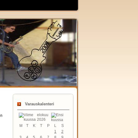
Varauskalenteri
elokuu
on
2026
M
T
K
T
P
L
S
1
2
3
4
5
6
7
8
9