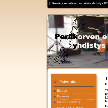
Peräkorven elävän musiikin yhdistys P
T
Päävalikko
a
Yh
Etusivu
pe
Kalenteri
kä
hi
Vuokraustoiminta
Ha