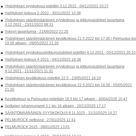
Yhdistyksen syyskokous pidettiin 3.12.2022 -
04/12/2022 10:27
Hallituksen kokous 2-2022 -
30/11/2022 10:38
Yhdistyksen sääntömääräinen syyskokous ja pikkujoulubileet lauantaina
3.12.2022 -
23/11/2022 08:31
Syksyn tapahtumia -
21/09/2022 21:25
Yhdistyksen sääntömääräinen kevätkokous 21.5.2022 klo 17.00 / Pelmuutus kl
19.00 alkaen -
09/05/2022 21:20
Yhdistyksen syyskokous/pikkujoulubileet pidettiin 4.12.2021 -
05/12/2021 20:15
Hallituksen kokous 4-2021 -
04/12/2021 16:38
Yhdistyksen sääntömääräinen syyskokous ja pikkujoulubileet lauantaina
4.12.2021 -
21/11/2021 11:31
Yhdistyksen kevätkokous pidettiin 22.5 -
23/05/2021 16:10
Yhdistyksen sääntömääräinen kevätkokous 22.5.2021 klo 16.00 -
05/05/2021
21:20
Kevätkokous ja Pelmuutus pidetään 16.5 klo 17 alkaen -
30/04/2026 10:47
Soittajien juhannusjamit 3.1 klo 16 alkaen -
20/12/2025 17:17
SÄÄNTÖMÄÄRÄINEN SYYSKOKOUS 8.11.2025 -
31/10/2025 14:27
PELMUROCK nettisivut -
27/01/2025 11:41
PELMUROCK 2025 -
08/01/2025 13:01