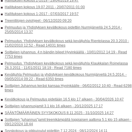
Hallituksen kokous 2-2019 -
29/04/2019 19:47
Hallituksen kokous 19.07.2011 -
20/07/2011 01:00
Hallituksen kokous 1-2017 -
07/03/2017 19:57
Treenitilojen oviohjeet -
06/12/2020 09:20
Pelmuutus ja Yhdistyksen kevätkokous pidettiin Nurmijärvellä 24.5.2014 -
25/05/2014 13:37
Pelmuutus. Yhdistyksen kevätkokous sekä kevätjuhla Rientolassa 20.3.2010 -
21/02/2010 12:52
-
Read 14031 times
Soittajien juhannus. 4:n bändin bileet Hyvinkäällä -
10/01/2012 14:19
-
Read
7753 times
Pelmuutus. Yhdistyksen kevätkokous sekä kevätjuhla Klaukkalan Roinelassa
26.3.2011 -
11/01/2011 18:19
-
Read 7180 times
Kevätjuhla Pelmuutus ja yhdistyksen kevätkokous Nurmijärvellä 24.5.2014. -
09/05/2014 09:22
-
Read 6350 times
Soittajien Juhannus keräsi kansaa Hyvinkäälle -
06/02/2012 10:40
-
Read 6298
times
Kevätkokous ja Pelmuutus pidetään 16.5 klo 17 alkaen -
30/04/2026 10:47
Soittajien juhannusjamit 3.1 klo 16 alkaen -
20/12/2025 17:17
SÄÄNTÖMÄÄRÄINEN SYYSKOKOUS 8.11.2025 -
31/10/2025 14:27
Soittajien ”juhannus”jamit treenikämpällä loppiaisen aattona 5.1 klo 15 alkaen -
09/12/2024 18:44
Syyskokous ja pikkujoulut pidettiin 7.12.2024 -
08/12/2024 14:11