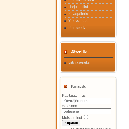
Pelmu/PKR tuotteet
Harjoitustilat
Kuvagalleria
Yhteystiedot
Pelmurock
Jäsenille
Liity jäseneksi
Kirjaudu
Käyttäjätunnus
Salasana
Muista minut
Kirjaudu