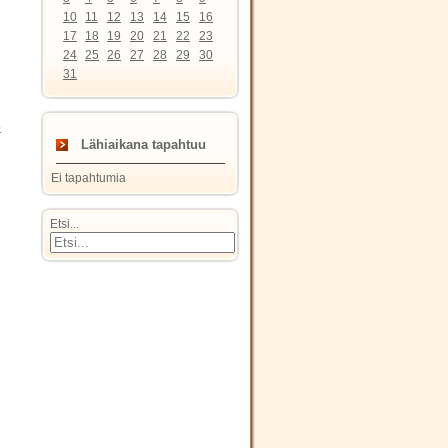
10
11
12
13
14
15
16
17
18
19
20
21
22
23
24
25
26
27
28
29
30
31
o
Lähiaikana tapahtuu
Ei tapahtumia
Etsi...