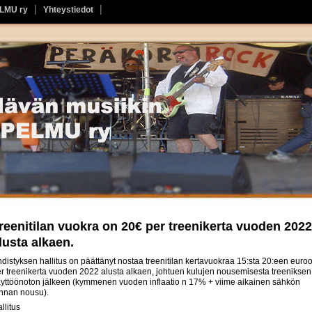
ELMU ry
Yhteystiedot
reenitilan vuokra on 20€ per treenikerta vuoden 2022
lusta alkaen.
distyksen hallitus on päättänyt nostaa treenitilan kertavuokraa 15:sta 20:een euro
r treenikerta vuoden 2022 alusta alkaen, johtuen kulujen nousemisesta treeniksen
yttöönoton jälkeen (kymmenen vuoden inflaatio n 17% + viime aikainen sähkön
nnan nousu).
llitus