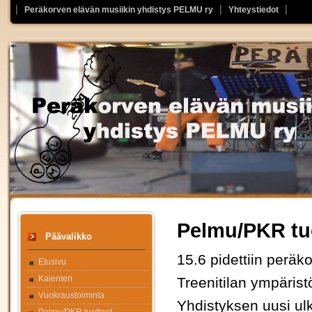
Peräkorven elävän musiikin yhdistys PELMU ry
Yhteystiedot
Pelmu/PKR tu
Päävalikko
15.6 pidettiin peräk
Etusivu
Kalenteri
Treenitilan ympärist
Vuokraustoiminta
Yhdistyksen uusi ul