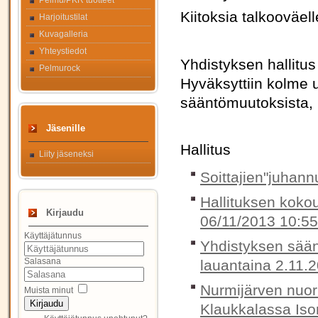
Pelmu/PKR tuotteet
Kiitoksia talkooväell
Harjoitustilat
Kuvagalleria
Yhteystiedot
Yhdistyksen hallitu
Pelmurock
Hyväksyttiin kolme uu
sääntömuutoksista,
Jäsenille
Hallitus
Liity jäseneksi
Soittajien"juhann
Hallituksen koko
Kirjaudu
06/11/2013 10:55
Käyttäjätunnus
Yhdistyksen sään
Salasana
lauantaina 2.11.
Nurmijärven nuori
Muista minut
Kirjaudu
Klaukkalassa Ison