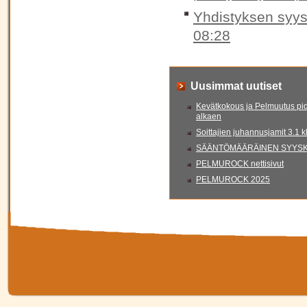
Yhdistyksen syys
08:28
Uusimmat uutiset
Kevätkokous ja Pelmuutus pid
alkaen
Soittajien juhannusjamit 3.1 
SÄÄNTÖMÄÄRÄINEN SYYSKO
PELMUROCK nettisivut
PELMUROCK 2025