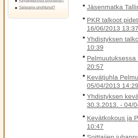
Käyttäjätunnus unohtunut?
Jäsenmatka Talli
Salasana unohtunut?
PKR talkoot pidet
16/06/2013 13:3
Yhdistyksen talko
10:39
Pelmuutuksessa "
20:57
Kevätjuhla Pelmu
05/04/2013 14:2
Yhdistyksen kevät
30.3.2013. -
04/0
Kevätkokous ja P
10:47
Soittajien juhann