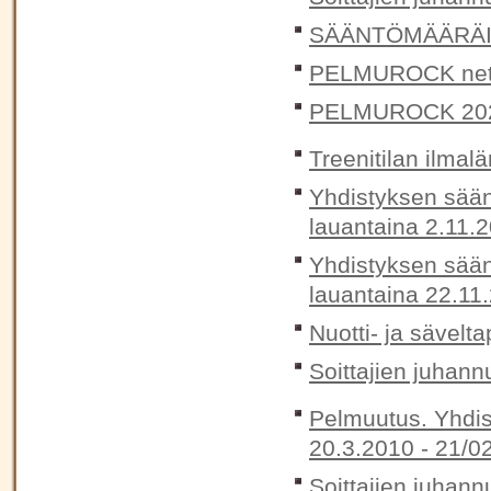
SÄÄNTÖMÄÄRÄIN
PELMUROCK nett
PELMUROCK 20
Treenitilan ilma
Yhdistyksen sään
lauantaina 2.11.
Yhdistyksen sään
lauantaina 22.11
Nuotti- ja sävelta
Soittajien juhann
Pelmuutus. Yhdis
20.3.2010 -
21/0
Soittajien juhann