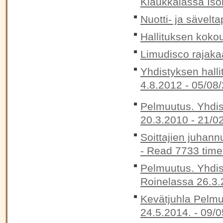
Klaukkalassa Ison
Nuotti- ja sävelta
Hallituksen koko
Limudisco rajaka
Yhdistyksen halli
4.8.2012 -
05/08/
Pelmuutus. Yhdis
20.3.2010 -
21/0
Soittajien juhann
-
Read 7733 time
Pelmuutus. Yhdis
Roinelassa 26.3.
Kevätjuhla Pelmu
24.5.2014. -
09/0