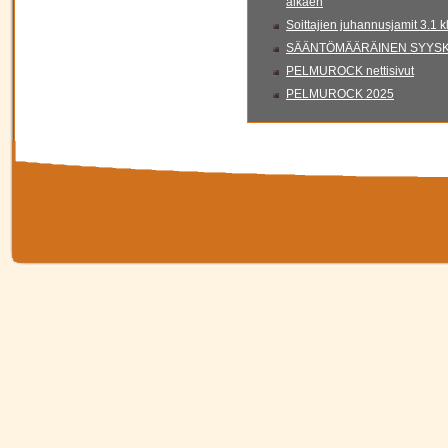
alkaen
Soittajien juhannusjamit 3.1 
SÄÄNTÖMÄÄRÄINEN SYYSKO
PELMUROCK nettisivut
PELMUROCK 2025