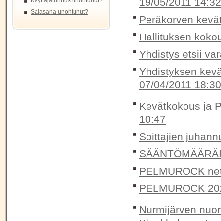
19/05/2011 14:32
Käyttäjätunnus unohtunut?
Salasana unohtunut?
Peräkorven kevätt
Hallituksen koko
Yhdistys etsii va
Yhdistyksen kevä
07/04/2011 18:30
Kevätkokous ja P
10:47
Soittajien juhann
SÄÄNTÖMÄÄRÄIN
PELMUROCK nett
PELMUROCK 20
Nurmijärven nuori