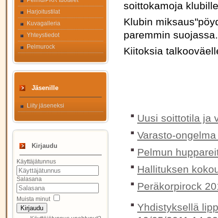
Pelmu/PKR tuotteet
soittokamoja klubill
Harjoitustilat
Klubin miksaus"pöydä
Kuvagalleria
paremmin suojassa.
Yhteystiedot
Pelmurock
Kiitoksia talkooväell
Jäsenille
Liity jäseneksi
Uusi soittotila ja
Varasto-ongelma 
Kirjaudu
Pelmun huppareit
Käyttäjätunnus
Hallituksen koko
Salasana
Peräkorpirock 20
Muista minut
Yhdistyksellä lip
Kirjaudu