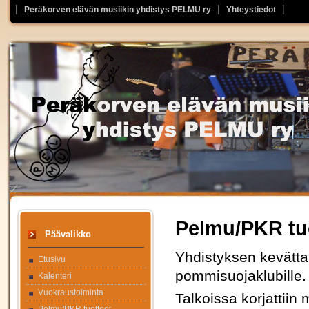
Peräkorven elävän musiikin yhdistys PELMU ry
Yhteystiedot
Pelmu/PKR tu
Päävalikko
Yhdistyksen kevättal
Etusivu
pommisuojaklubille.
Kalenteri
Vuokraustoiminta
Talkoissa korjattiin 