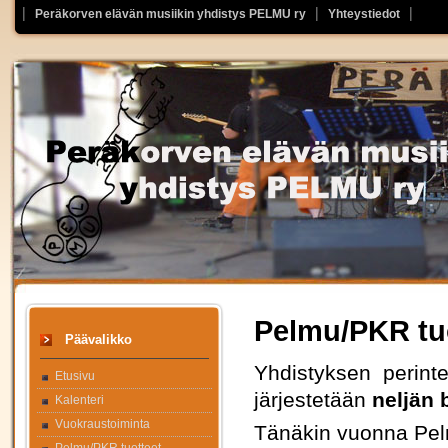
Peräkorven elävän musiikin yhdistys PELMU ry
Yhteystiedot
Pelmu/PKR tu
Päävalikko
Yhdistyksen perinte
Etusivu
järjestetään
neljän 
Kalenteri
Vuokraustoiminta
Tänäkin vuonna Pelm