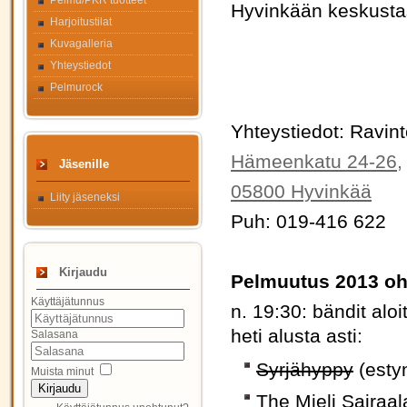
Pelmu/PKR tuotteet
Hyvinkään keskusta
Harjoitustilat
Kuvagalleria
Yhteystiedot
Pelmurock
Yhteystiedot: Ravin
Hämeenkatu 24-26,
Jäsenille
05800 Hyvinkää
Liity jäseneksi
Puh: 019-416 622
Kirjaudu
Pelmuutus 2013 oh
Käyttäjätunnus
n. 19:30: bändit aloi
heti alusta asti:
Salasana
Syrjähyppy
(estyn
Muista minut
Kirjaudu
The Mieli Sairaal