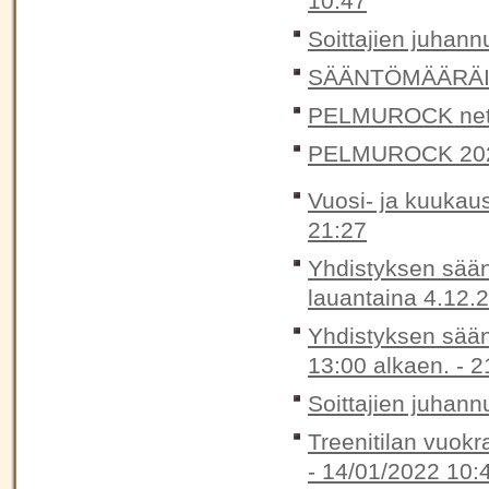
10:47
Soittajien juhann
SÄÄNTÖMÄÄRÄIN
PELMUROCK nett
PELMUROCK 20
Vuosi- ja kuukaus
21:27
Yhdistyksen sään
lauantaina 4.12.
Yhdistyksen sään
13:00 alkaen. -
2
Soittajien juhann
Treenitilan vuokr
-
14/01/2022 10: