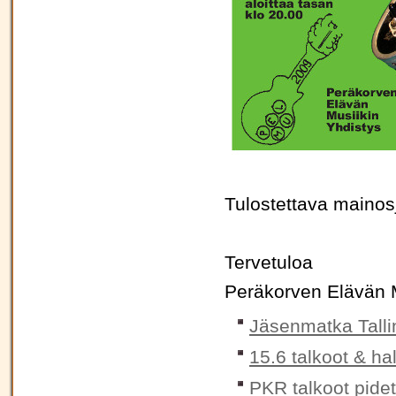
Tulostettava mainos
Tervetuloa
Peräkorven Elävän 
Jäsenmatka Talli
15.6 talkoot & ha
PKR talkoot pidet