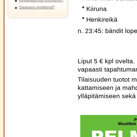
Käyttäjätunnus unohtunut?
Salasana unohtunut?
Kiiruna
Henkireikä
n. 23:45: bändit lope
Liput 5 € kpl ovelta.
vapaasti tapahtuman
Tilaisuuden tuotot m
kattamiseen ja mahd
ylläpitämiseen sekä