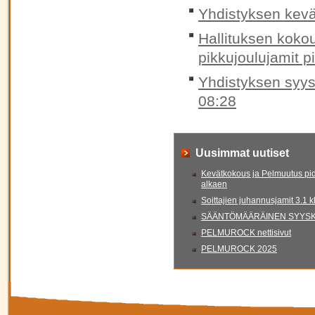
Yhdistyksen kevä
Hallituksen koko
pikkujoulujamit p
Yhdistyksen syys
08:28
Uusimmat uutiset
Kevätkokous ja Pelmuutus pid
alkaen
Soittajien juhannusjamit 3.1 
SÄÄNTÖMÄÄRÄINEN SYYSKO
PELMUROCK nettisivut
PELMUROCK 2025