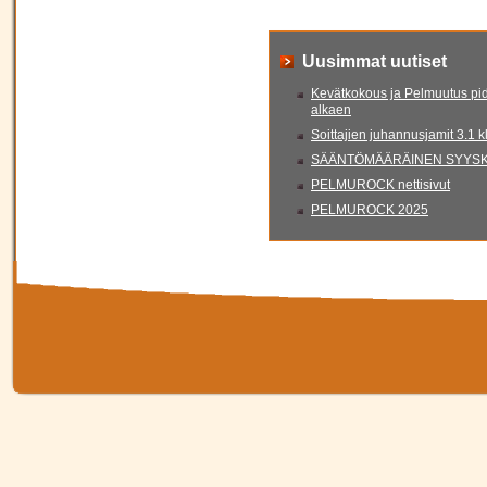
Uusimmat uutiset
Kevätkokous ja Pelmuutus pid
alkaen
Soittajien juhannusjamit 3.1 
SÄÄNTÖMÄÄRÄINEN SYYSKO
PELMUROCK nettisivut
PELMUROCK 2025