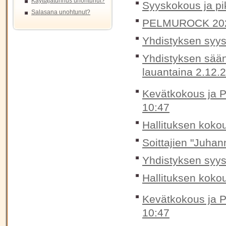
Käyttäjätunnus unohtunut?
Syyskokous ja pik
Salasana unohtunut?
PELMUROCK 20
Yhdistyksen syys
Yhdistyksen sään
lauantaina 2.12.
Kevätkokous ja P
10:47
Hallituksen koko
Soittajien "Juhan
Yhdistyksen syys
Hallituksen koko
Kevätkokous ja P
10:47