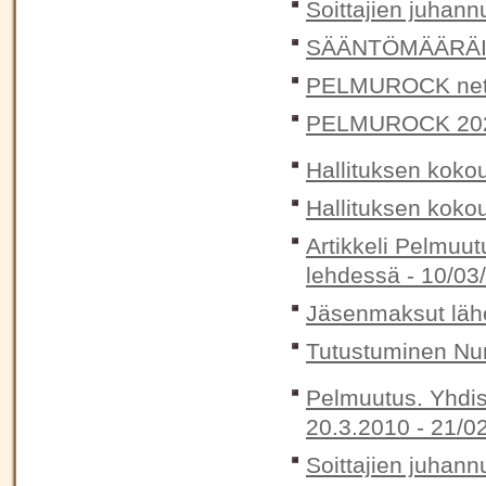
Soittajien juhann
SÄÄNTÖMÄÄRÄIN
PELMUROCK nett
PELMUROCK 20
Hallituksen koko
Hallituksen koko
Artikkeli Pelmuut
lehdessä -
10/03
Jäsenmaksut lähe
Tutustuminen Num
Pelmuutus. Yhdis
20.3.2010 -
21/0
Soittajien juhann