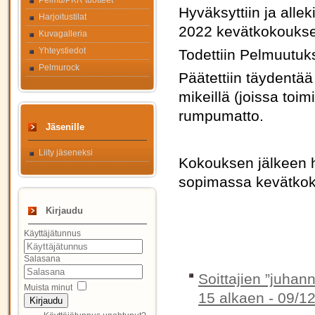
Pelmu/PKR tuotteet
Hyväksyttiin ja allek
Harjoitustilat
2022 kevätkokouksen
Kuvagalleria
Yhteystiedot
Todettiin Pelmuutuk
Pelmurock
Päätettiin täydentä
mikeillä (joissa toi
rumpumatto.
Jäsenille
Liity jäseneksi
Kokouksen jälkeen h
sopimassa kevätkok
Kirjaudu
Käyttäjätunnus
Salasana
Soittajien ”juhan
Muista minut
15 alkaen -
09/12
Kirjaudu