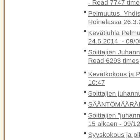
-
Read 7747 time
Pelmuutus. Yhdis
Roinelassa 26.3.
Kevätjuhla Pelmu
24.5.2014. -
09/0
Soittajien Juhan
Read 6293 times
Kevätkokous ja P
10:47
Soittajien juhann
SÄÄNTÖMÄÄRÄIN
Soittajien ”juhan
15 alkaen -
09/12
Syyskokous ja pik