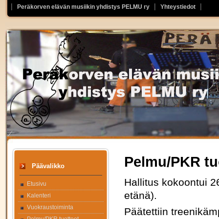
Peräkorven elävän musiikin yhdistys PELMU ry
Yhteystiedot
Pelmu/PKR tu
Päävalikko
Hallitus kokoontui 2
Etusivu
etänä).
Kalenteri
Vuokraustoiminta
Päätettiin treenikä