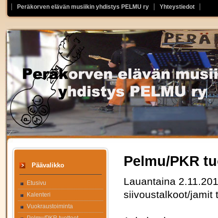
Peräkorven elävän musiikin yhdistys PELMU ry
Yhteystiedot
Pelmu/PKR tu
Päävalikko
Lauantaina 2.11.20
Etusivu
siivoustalkoot/jamit
Kalenteri
Vuokraustoiminta