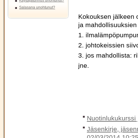
Käyttäjätunnus unohtunut?
Salasana unohtunut?
Kokouksen jälkeen on
ja mahdollisuuksien
1. ilmalämpöpumpun
2. johtokeissien siiv
3. jos mahdollista: 
jne.
Nuotinlukukurssi 
Jäsenkirje, jäse
02/03/2014 10:2