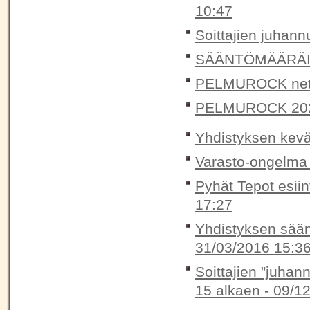
10:47
Soittajien juhann
SÄÄNTÖMÄÄRÄIN
PELMUROCK nett
PELMUROCK 20
Yhdistyksen kevä
Varasto-ongelma 
Pyhät Tepot esii
17:27
Yhdistyksen sään
31/03/2016 15:3
Soittajien ”juhan
15 alkaen -
09/12