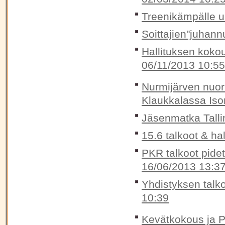
Treenikämpälle 
Soittajien"juhann
Hallituksen koko
06/11/2013 10:55
Nurmijärven nuori
Klaukkalassa Ison
Jäsenmatka Talli
15.6 talkoot & ha
PKR talkoot pidet
16/06/2013 13:3
Yhdistyksen talko
10:39
Kevätkokous ja P