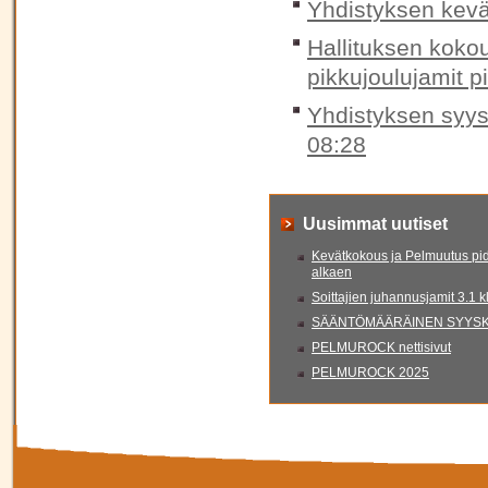
Yhdistyksen kevä
Hallituksen koko
pikkujoulujamit p
Yhdistyksen syys
08:28
Uusimmat uutiset
Kevätkokous ja Pelmuutus pid
alkaen
Soittajien juhannusjamit 3.1 
SÄÄNTÖMÄÄRÄINEN SYYSKO
PELMUROCK nettisivut
PELMUROCK 2025