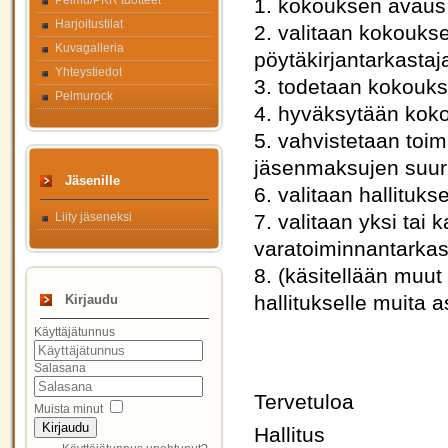
Pelmu/PKR tuotteet
1. kokouksen avaus
Harjoitustilat
2. valitaan kokoukse
Kuvagalleria
pöytäkirjantarkastaj
Yhteystiedot
3. todetaan kokoukse
Pelmurock
4. hyväksytään koko
5. vahvistetaan toim
jäsenmaksujen suuru
Jäsenille
6. valitaan hallituk
Liity jäseneksi
7. valitaan yksi tai 
varatoiminnantarkas
8. (käsitellään muut
hallitukselle muita
Kirjaudu
Käyttäjätunnus
Salasana
Tervetuloa
Muista minut
Kirjaudu
Hallitus