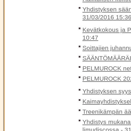
Yhdistyksen sään
31/03/2016 15:3
Kevätkokous ja P
10:47
Soittajien juhann
SÄÄNTÖMÄÄRÄIN
PELMUROCK nett
PELMUROCK 20
Yhdistyksen syys
Kaimayhdistykse
Treenikämpän ään
Yhdistys mukana 
limudiscossa -
31