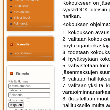
Pelmu/PKR tuotteet
Kokoukseen on jäsen
Harjoitustilat
syysROCK bileisiin 
Kuvagalleria
narikan.
Yhteystiedot
Kokouksen ohjelma
Pelmurock
1. kokouksen avaus
2. valitaan kokoukse
Jäsenille
pöytäkirjantarkastaj
3. todetaan kokoukse
Liity jäseneksi
4. hyväksytään koko
5. vahvistetaan toim
jäsenmaksujen suuru
Kirjaudu
6. valitaan hallituk
Käyttäjätunnus
7. valitaan yksi tai 
Salasana
varatoiminnantarkas
8. (käsitellään muut
Muista minut
hallitukselle muita
Kirjaudu