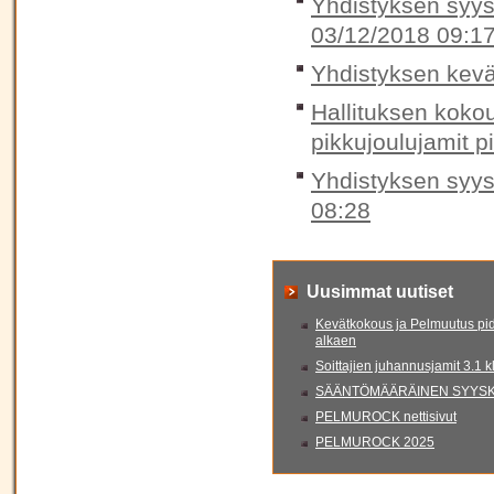
Yhdistyksen syysk
03/12/2018 09:1
Yhdistyksen kevä
Hallituksen koko
pikkujoulujamit p
Yhdistyksen syys
08:28
Uusimmat uutiset
Kevätkokous ja Pelmuutus pid
alkaen
Soittajien juhannusjamit 3.1 
SÄÄNTÖMÄÄRÄINEN SYYSKO
PELMUROCK nettisivut
PELMUROCK 2025