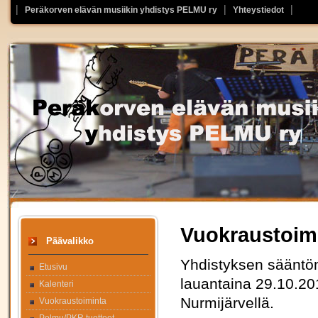
Peräkorven elävän musiikin yhdistys PELMU ry
Yhteystiedot
Vuokraustoim
Päävalikko
Yhdistyksen sääntö
Etusivu
lauantaina 29.10.20
Kalenteri
Nurmijärvellä.
Vuokraustoiminta