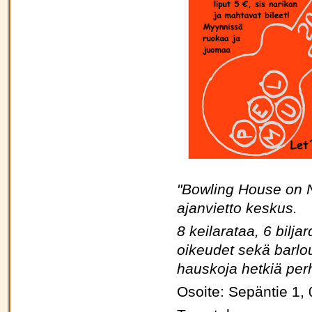
"Bowling House on N
ajanvietto keskus.
8 keilarataa, 6 bilja
oikeudet sekä barlo
hauskoja hetkiä per
Osoite: Sepäntie 1,