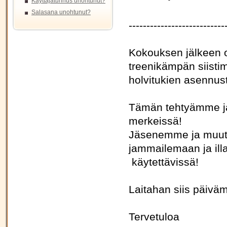
Käyttäjätunnus unohtunut?
Salasana unohtunut?
---------------------------
Kokouksen jälkeen o
treenikämpän siistim
holvitukien asennust
Tämän tehtyämme ja
merkeissä!
Jäsenemme ja muutki
jammailemaan ja illa
käytettävissä!
Laitahan siis päivä
Tervetuloa