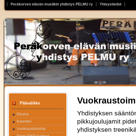
Peräkorven elävän musiikin yhdistys PELMU ry
Yhteystiedot
Vuokraustoim
Päävalikko
Yhdistyksen sääntö
Etusivu
pikkujoulujamit pid
Kalenteri
yhdistyksen treenikä
Vuokraustoiminta