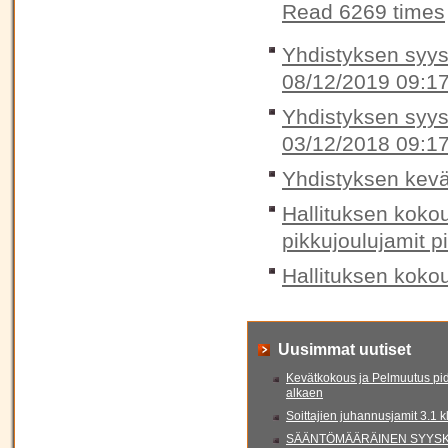
Read 6269 times
Yhdistyksen syysk
08/12/2019 09:1
Yhdistyksen syysk
03/12/2018 09:1
Yhdistyksen kevä
Hallituksen koko
pikkujoulujamit p
Hallituksen koko
Uusimmat uutiset
Kevätkokous ja Pelmuutus pid
alkaen
Soittajien juhannusjamit 3.1 
SÄÄNTÖMÄÄRÄINEN SYYSKO