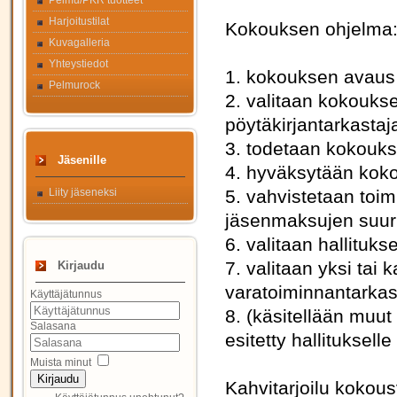
Pelmu/PKR tuotteet
Harjoitustilat
Kokouksen ohjelma
Kuvagalleria
Yhteystiedot
1. kokouksen avaus
Pelmurock
2. valitaan kokoukse
pöytäkirjantarkastaj
3. todetaan kokoukse
Jäsenille
4. hyväksytään koko
Liity jäseneksi
5. vahvistetaan toim
jäsenmaksujen suuru
6. valitaan hallituk
7. valitaan yksi tai 
Kirjaudu
varatoiminnantarkas
Käyttäjätunnus
8. (käsitellään muut
Salasana
esitetty hallituksel
Muista minut
Kirjaudu
Kahvitarjoilu kokous