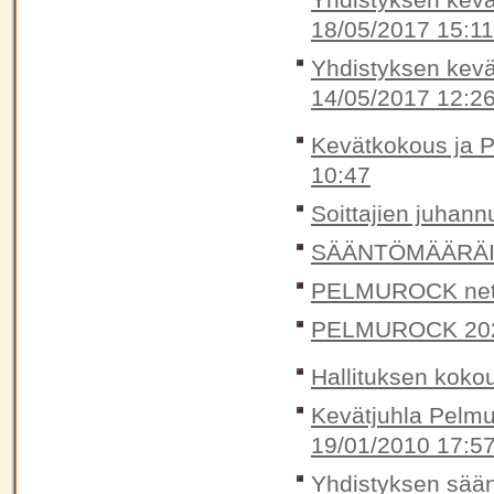
18/05/2017 15:11
Yhdistyksen kevä
14/05/2017 12:2
Kevätkokous ja P
10:47
Soittajien juhann
SÄÄNTÖMÄÄRÄIN
PELMUROCK nett
PELMUROCK 20
Hallituksen koko
Kevätjuhla Pelmuu
19/01/2010 17:5
Yhdistyksen sään