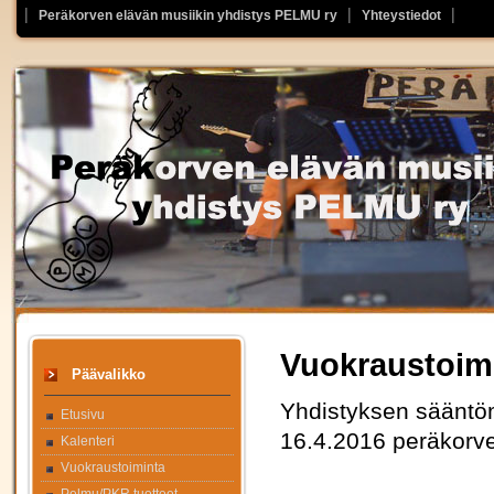
Peräkorven elävän musiikin yhdistys PELMU ry
Yhteystiedot
Vuokraustoim
Päävalikko
Yhdistyksen sääntö
Etusivu
16.4.2016 peräkorve
Kalenteri
Vuokraustoiminta