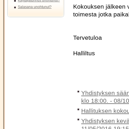
Käyttäjätunnus unohtunut?
Kokouksen jälkeen v
Salasana unohtunut?
toimesta jotka paikal
Tervetuloa
Halliltus
Yhdistyksen sää
klo 18:00. -
08/10
Hallituksen koko
Yhdistyksen kevät
11/05/2016 19:15