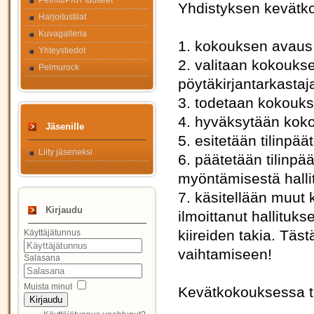
Pelmu/PKR tuotteet
Yhdistyksen kevätko
Harjoitustilat
Kuvagalleria
1. kokouksen avaus
Yhteystiedot
2. valitaan kokoukse
Pelmurock
pöytäkirjantarkastaj
3. todetaan kokoukse
4. hyväksytään koko
Jäsenille
5. esitetään tilinpä
Liity jäseneksi
6. päätetään tilinp
myöntämisestä hallitu
7. käsitellään muut 
Kirjaudu
ilmoittanut hallituk
kiireiden takia. Täs
Käyttäjätunnus
vaihtamiseen!
Salasana
Muista minut
Kevätkokouksessa tarj
Kirjaudu