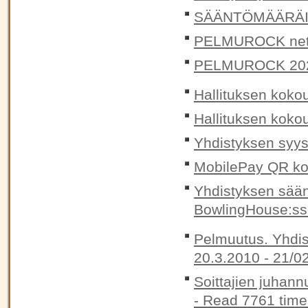
SÄÄNTÖMÄÄRÄIN
PELMUROCK nett
PELMUROCK 20
Hallituksen koko
Hallituksen koko
Yhdistyksen syys
MobilePay QR ko
Yhdistyksen sää
BowlingHouse:ss
Pelmuutus. Yhdis
20.3.2010 -
21/0
Soittajien juhann
-
Read 7761 time