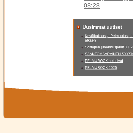
08:28
Uusimmat uutiset
Kevätkokous ja Pelmuutus pid
alkaen
Soittajien juhannusjamit 3.1 
SÄÄNTÖMÄÄRÄINEN SYYSKO
PELMUROCK nettisivut
PELMUROCK 2025