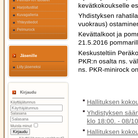
Pelmu/PKR tuotteet
kevätkokoukselle esi
Harjoitustilat
Yhdistyksen rahatil
Kuvagalleria
Yhteystiedot
vuokraus) ostaminen
Pelmurock
Kevättalkoot ja pom
21.5.2016 pommarill
Keskusteltiin Peräko
Jäsenille
PKR:n osalta ns. vä
Liity jäseneksi
ns. PKR-minirock on 
Kirjaudu
Hallituksen koko
Käyttäjätunnus
Yhdistyksen sää
Salasana
klo 18:00. -
08/10
Muista minut
Hallituksen koko
Kirjaudu