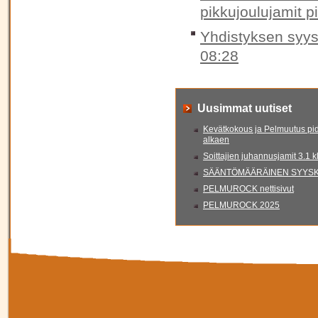
pikkujoulujamit p
Yhdistyksen syys
08:28
Uusimmat uutiset
Kevätkokous ja Pelmuutus pid
alkaen
Soittajien juhannusjamit 3.1 
SÄÄNTÖMÄÄRÄINEN SYYSKO
PELMUROCK nettisivut
PELMUROCK 2025