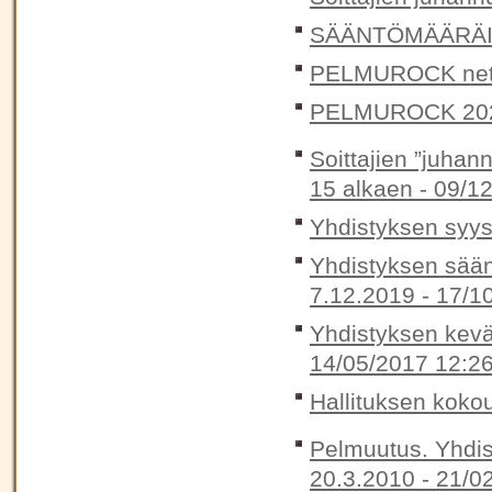
SÄÄNTÖMÄÄRÄIN
PELMUROCK nett
PELMUROCK 20
Soittajien ”juhan
15 alkaen -
09/12
Yhdistyksen syys
Yhdistyksen sään
7.12.2019 -
17/1
Yhdistyksen kevä
14/05/2017 12:2
Hallituksen koko
Pelmuutus. Yhdis
20.3.2010 -
21/0