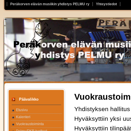
Peräkorven elävän musiikin yhdistys PELMU ry
Yhteystiedot
Vuokraustoim
Päävalikko
Yhdistyksen hallitu
Etusivu
Kalenteri
Hyväksyttiin yksi uus
Vuokraustoiminta
Hyväksyttiin tilinpä