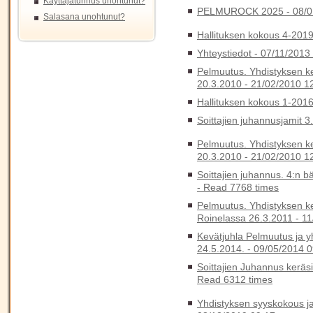
Käyttäjätunnus unohtunut?
PELMUROCK 2025 -
08/0
Salasana unohtunut?
Hallituksen kokous 4-201
Yhteystiedot -
07/11/2013
Pelmuutus. Yhdistyksen k
20.3.2010 -
21/02/2010 1
Hallituksen kokous 1-201
Soittajien juhannusjamit 3
Pelmuutus. Yhdistyksen k
20.3.2010 -
21/02/2010 1
Soittajien juhannus. 4:n b
-
Read 7768 times
Pelmuutus. Yhdistyksen k
Roinelassa 26.3.2011 -
11
Kevätjuhla Pelmuutus ja y
24.5.2014. -
09/05/2014 0
Soittajien Juhannus keräs
Read 6312 times
Yhdistyksen syyskokous ja 