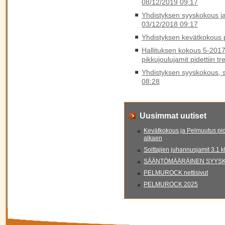
08/12/2019 09:17
Yhdistyksen syyskokous ja 
03/12/2018 09:17
Yhdistyksen kevätkokous p
Hallituksen kokous 5-2017
pikkujoulujamit pidettiin t
Yhdistyksen syyskokous, sy
08:28
Uusimmat uutiset
Kevätkokous ja Pelmuutus pid
alkaen
Soittajien juhannusjamit 3.1 
SÄÄNTÖMÄÄRÄINEN SYYSKO
PELMUROCK nettisivut
PELMUROCK 2025