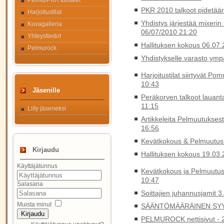
Pelmu/PKR tuotteet
PKR 2010 talkoot pidetään
Harjoitustilat
Yhdistys järjestää mixerin
Kuvagalleria
06/07/2010 21:20
Yhteystiedot
Hallituksen kokous 06.07
Pelmurock
Yhdistykselle varasto ympä
Harjoitustilat siirtyvät P
10:43
Jäsenille
Peräkorven talkoot lauanta
11:15
Liity jäseneksi
Artikkeleita Pelmuutukses
16:56
Kevätkokous & Pelmuutus s
Kirjaudu
Hallituksen kokous 19.03
Käyttäjätunnus
Kevätkokous ja Pelmuutus
10:47
Salasana
Soittajien juhannusjamit 3
Muista minut
SÄÄNTÖMÄÄRÄINEN SYY
Kirjaudu
PELMUROCK nettisivut -