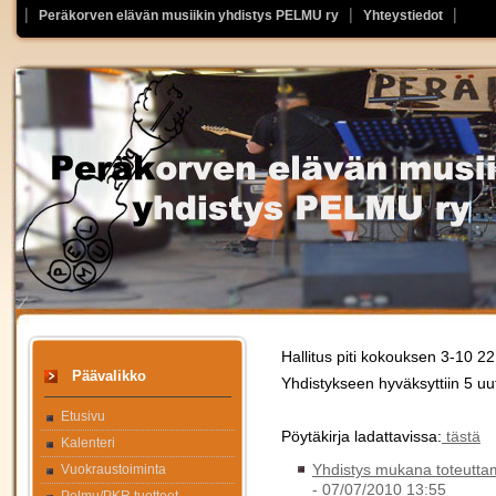
Peräkorven elävän musiikin yhdistys PELMU ry
Yhteystiedot
Hallitus piti kokouksen 3-10 2
Päävalikko
Yhdistykseen hyväksyttiin 5 uu
Etusivu
Pöytäkirja ladattavissa:
tästä
Kalenteri
Yhdistys mukana toteutta
Vuokraustoiminta
-
07/07/2010 13:55