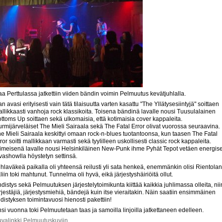
taa Perttulassa jatkettiin viiden bändin voimin Pelmuutus kevätjuhlalla.
lan avasi erityisesti vain tätä tilaisuutta varten kasattu "The Yllätysesiintyjä" soittaen
llikkaasti vanhoja rock klassikoita. Toisena bändinä lavalle nousi Tuusulalainen
ttoms Up soittaen sekä ulkomaisia, että kotimaisia cover kappaleita.
rmijärveläiset The Mieli Sairaala sekä The Fatal Error olivat vuorossa seuraavina.
e Mieli Sairaala keskittyi omaan rock-n-blues tuotantoonsa, kun taasen The Fatal
ror soitti mallikkaan varmasti sekä tyylilleen uskollisesti classic rock kappaleita.
imeisenä lavalle nousi Helsinkiläinen New-Punk ihme Pyhät Tepot vetäen energis
vashowlla höystetyn settinsä.
hlaväkeä paikalla oli yhteensä reilusti yli sata henkeä, enemmänkin olisi Rientolan
liin toki mahtunut. Tunnelma oli hyvä, eikä järjestyshäiriöitä ollut.
distys sekä Pelmuutuksen järjestelytoimikunta kiittää kaikkia juhlimassa olleita, nii
rjestäjiä, järjestysmiehiä, bändejä kuin itse vieraitakin. Näin saatiin ensimmäinen
distyksen toimintavuosi hienosti pakettiin!
si vuonna toki Pelmuutetaan taas ja samoilla linjoilla jatkettaneen edelleen.
valinkki Pelmuutuskuviin.