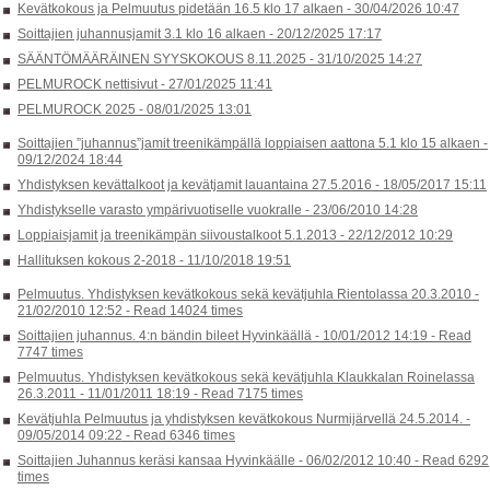
Kevätkokous ja Pelmuutus pidetään 16.5 klo 17 alkaen -
30/04/2026 10:47
Soittajien juhannusjamit 3.1 klo 16 alkaen -
20/12/2025 17:17
SÄÄNTÖMÄÄRÄINEN SYYSKOKOUS 8.11.2025 -
31/10/2025 14:27
PELMUROCK nettisivut -
27/01/2025 11:41
PELMUROCK 2025 -
08/01/2025 13:01
Soittajien ”juhannus”jamit treenikämpällä loppiaisen aattona 5.1 klo 15 alkaen -
09/12/2024 18:44
Yhdistyksen kevättalkoot ja kevätjamit lauantaina 27.5.2016 -
18/05/2017 15:11
Yhdistykselle varasto ympärivuotiselle vuokralle -
23/06/2010 14:28
Loppiaisjamit ja treenikämpän siivoustalkoot 5.1.2013 -
22/12/2012 10:29
Hallituksen kokous 2-2018 -
11/10/2018 19:51
Pelmuutus. Yhdistyksen kevätkokous sekä kevätjuhla Rientolassa 20.3.2010 -
21/02/2010 12:52
-
Read 14024 times
Soittajien juhannus. 4:n bändin bileet Hyvinkäällä -
10/01/2012 14:19
-
Read
7747 times
Pelmuutus. Yhdistyksen kevätkokous sekä kevätjuhla Klaukkalan Roinelassa
26.3.2011 -
11/01/2011 18:19
-
Read 7175 times
Kevätjuhla Pelmuutus ja yhdistyksen kevätkokous Nurmijärvellä 24.5.2014. -
09/05/2014 09:22
-
Read 6346 times
Soittajien Juhannus keräsi kansaa Hyvinkäälle -
06/02/2012 10:40
-
Read 6292
times