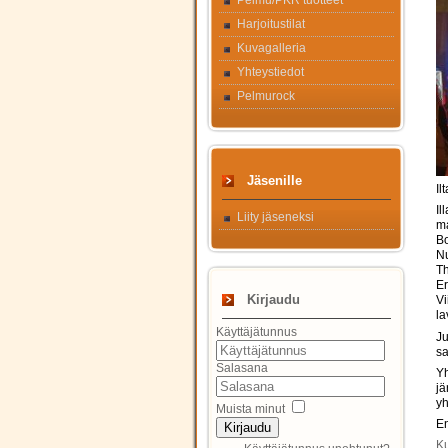
Pelmu/PKR tuotteet
Harjoitustilat
Kuvagalleria
Yhteystiedot
Pelmurock
Jäsenille
Il
Il
Liity jäseneksi
ma
Bo
Nu
Th
Er
Kirjaudu
Vi
la
Käyttäjätunnus
Ju
sa
Salasana
Yh
jä
yh
Muista minut
En
Kirjaudu
Ku