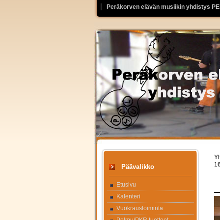
Peräkorven elävän musiikin yhdistys P
Yh
16
Päävalikko
Etusivu
Kalenteri
Vuokraustoiminta