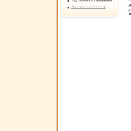
Käyttäjätunnus unohtunut?
Se
Salasana unohtunut?
tä
He