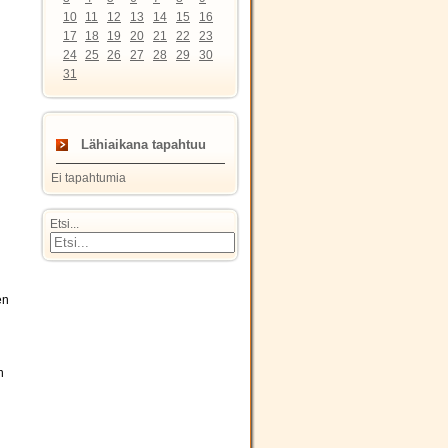
10
11
12
13
14
15
16
17
18
19
20
21
22
23
24
25
26
27
28
29
30
31
Lähiaikana tapahtuu
Ei tapahtumia
Etsi...
en
n