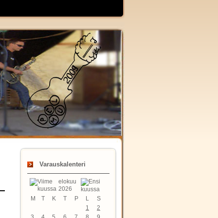
Varauskalenteri
elokuu
2026
M
T
K
T
P
L
S
1
2
3
4
5
6
7
8
9