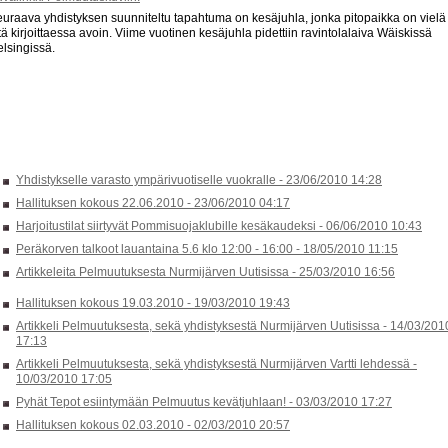
uraava yhdistyksen suunniteltu tapahtuma on kesäjuhla, jonka pitopaikka on vielä
tä kirjoittaessa avoin. Viime vuotinen kesäjuhla pidettiin ravintolalaiva Wäiskissä
lsingissä.
Yhdistykselle varasto ympärivuotiselle vuokralle -
23/06/2010 14:28
Hallituksen kokous 22.06.2010 -
23/06/2010 04:17
Harjoitustilat siirtyvät Pommisuojaklubille kesäkaudeksi -
06/06/2010 10:43
Peräkorven talkoot lauantaina 5.6 klo 12:00 - 16:00 -
18/05/2010 11:15
Artikkeleita Pelmuutuksesta Nurmijärven Uutisissa -
25/03/2010 16:56
Hallituksen kokous 19.03.2010 -
19/03/2010 19:43
Artikkeli Pelmuutuksesta, sekä yhdistyksestä Nurmijärven Uutisissa -
14/03/201
17:13
Artikkeli Pelmuutuksesta, sekä yhdistyksestä Nurmijärven Vartti lehdessä -
10/03/2010 17:05
Pyhät Tepot esiintymään Pelmuutus kevätjuhlaan! -
03/03/2010 17:27
Hallituksen kokous 02.03.2010 -
02/03/2010 20:57