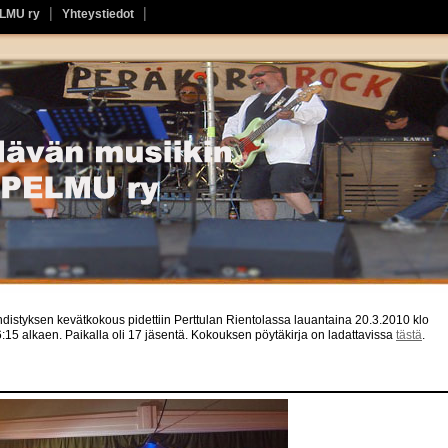
ELMU ry
Yhteystiedot
distyksen kevätkokous pidettiin Perttulan Rientolassa lauantaina 20.3.2010 klo
:15 alkaen. Paikalla oli 17 jäsentä. Kokouksen pöytäkirja on ladattavissa
tästä
.