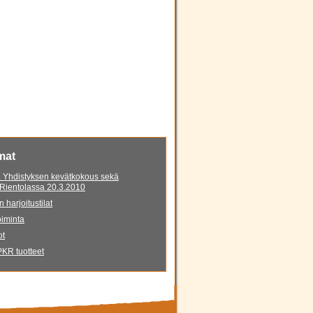
mat
 Yhdistyksen kevätkokous sekä
 Rientolassa 20.3.2010
 harjoitustilat
iminta
ot
KR tuotteet