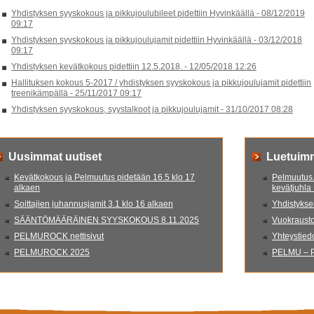
Yhdistyksen syyskokous ja pikkujoulubileet pidettiin Hyvinkäällä -
08/12/2019
09:17
Yhdistyksen syyskokous ja pikkujoulujamit pidettiin Hyvinkäällä -
03/12/2018
09:17
Yhdistyksen kevätkokous pidettiin 12.5.2018. -
12/05/2018 12:26
Hallituksen kokous 5-2017 / yhdistyksen syyskokous ja pikkujoulujamit pidettiin
treenikämpällä -
25/11/2017 09:17
Yhdistyksen syyskokous, syystalkoot ja pikkujoulujamit -
31/10/2017 08:28
Uusimmat uutiset
Luetuim
Kevätkokous ja Pelmuutus pidetään 16.5 klo 17
Pelmuutus.
alkaen
kevätjuhla
Soittajien juhannusjamit 3.1 klo 16 alkaen
Yhdistyksen
SÄÄNTÖMÄÄRÄINEN SYYSKOKOUS 8.11.2025
Vuokrausto
PELMUROCK nettisivut
Yhteystied
PELMUROCK 2025
PELMU – P