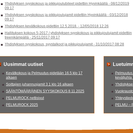
Yhdistyksen syyskokous ja pikkujoulubileet pidettiin Hyvinkäällä -
08/12/2019
09:17
Yhdistyksen syyskokous ja pikkujoulujamit pidettiin Hyvinkäällä -
03/12/2018
09:17
Yhdistyksen kevätkokous pidettiin 12.5.2018. -
12/05/2018 12:26
Hallituksen kokous 5-2017 / yhdistyksen syyskokous ja pikkujoulujamit pidettiin
treenikämpällä -
25/11/2017 09:17
Yhdistyksen syyskokous, syystalkoot ja pikkujoulujamit -
31/10/2017 08:28
Uusimmat uutiset
Luetuim
Kevätkokous ja Pelmuutus pidetään 16.5 klo 17
Pelmuutus.
alkaen
kevätjuhla
Soittajien juhannusjamit 3.1 klo 16 alkaen
Yhdistyksen
SÄÄNTÖMÄÄRÄINEN SYYSKOKOUS 8.11.2025
Vuokrausto
PELMUROCK nettisivut
Yhteystied
PELMUROCK 2025
PELMU – P