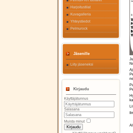
Pelmu/PKR tuotteet
Harjoitustilat
Kuvagalleria
Yhteystiedot
Pelmurock
Jäsenille
Ju
Nu
Liity jäseneksi
Aj
Pe
ne
Pa
Kirjaudu
Pe
Hy
Käyttäjätunnus
ka
Li
Salasana
Il
Muista minut
Al
Kirjaudu