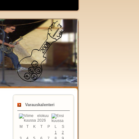
Varauskalenteri
elokuu
2026
M
T
K
T
P
L
S
1
2
3
4
5
6
7
8
9