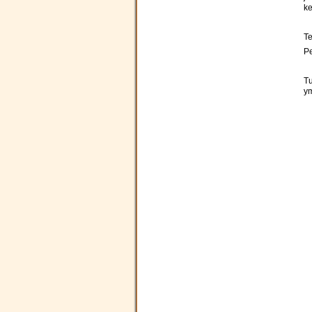
ke
Te
Pe
Tu
ym