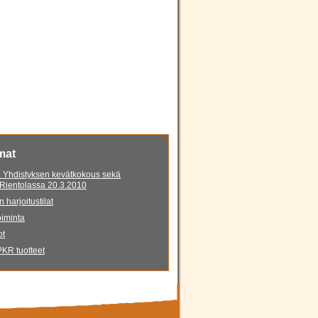
mat
 Yhdistyksen kevätkokous sekä
 Rientolassa 20.3.2010
 harjoitustilat
iminta
ot
KR tuotteet