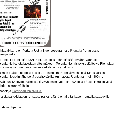
hlapaikkana on Perttula-Uotila Nuorisoseuran talo
Rientola
Perttulassa,
rmijärvellä.
o-ohje: Lopentieltä (132) Perttulan kioskin läheltä käännytään Vanhalle
rttulantielle, jota jatketaan ylös mäkeen. Perttulantien risteyksestä löytyy Rientolaa
uvova kyltti. Suuntaa antavan karttalinkin löydät
tästä
.
ikalle pääsee helposti bussilla Helsingistä, Nurmijärveltä sekä Klaukkalasta.
rttulan kioskin läheiseltä bussipysäkiltä on matkaa Rientolaan noin 300 m.
vät bussiyhteydet Kampista löytyvät esim. vuorolla 492, jolla pääset takaisin vielä
hden aikaan yölläkin.
sätietoja
Korsisaari.fi:n sivuilta.
maista parkkitilaa on runsaasti paikanpäällä omalla tai kaverin autolla saapuville.
ustava ohjelma: