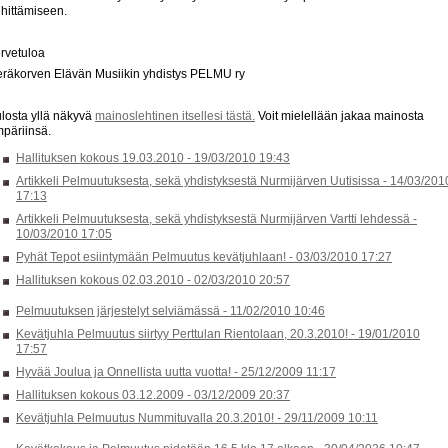
hittämiseen.
rvetuloa
räkorven Elävän Musiikin yhdistys PELMU ry
losta yllä näkyvä
mainoslehtinen itsellesi tästä.
Voit mielellään jakaa mainosta
päriinsä.
Hallituksen kokous 19.03.2010 -
19/03/2010 19:43
Artikkeli Pelmuutuksesta, sekä yhdistyksestä Nurmijärven Uutisissa -
14/03/201
17:13
Artikkeli Pelmuutuksesta, sekä yhdistyksestä Nurmijärven Vartti lehdessä -
10/03/2010 17:05
Pyhät Tepot esiintymään Pelmuutus kevätjuhlaan! -
03/03/2010 17:27
Hallituksen kokous 02.03.2010 -
02/03/2010 20:57
Pelmuutuksen järjestelyt selviämässä -
11/02/2010 10:46
Kevätjuhla Pelmuutus siirtyy Perttulan Rientolaan, 20.3.2010! -
19/01/2010
17:57
Hyvää Joulua ja Onnellista uutta vuotta! -
25/12/2009 11:17
Hallituksen kokous 03.12.2009 -
03/12/2009 20:37
Kevätjuhla Pelmuutus Nummituvalla 20.3.2010! -
29/11/2009 10:11