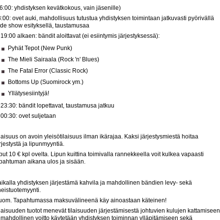
6:00: yhdistyksen kevätkokous, vain jäsenille)
:00: ovet auki, mahdollisuus tutustua yhdistyksen toimintaan jatkuvasti pyörivällä
ide show esityksellä, taustamusaa
 19:00 alkaen: bändit aloittavat (ei esiintymis järjestyksessä):
Pyhät Tepot (New Punk)
The Mieli Sairaala (Rock 'n' Blues)
The Fatal Error (Classic Rock)
Bottoms Up (Suomirock ym.)
Yllätysesiintyjä!
 23:30: bändit lopettavat, taustamusa jatkuu
 00:30: ovet suljetaan
laisuus on avoin yleisötilaisuus ilman ikärajaa. Kaksi järjestysmiestä hoitaa
rjestystä ja lipunmyyntiä.
put 10 € kpl ovelta. Lipun kuittina toimivalla rannekkeella voit kulkea vapaasti
pahtuman aikana ulos ja sisään.
ikalla yhdistyksen järjestämä kahvila ja mahdollinen bändien levy- sekä
eistuotemyynti.
uom. Tapahtumassa maksuvälineenä käy ainoastaan käteinen!
laisuuden tuotot menevät tilaisuuden järjestämisestä johtuvien kulujen kattamiseen
 mahdollinen voitto käytetään yhdistyksen toiminnan ylläpitämiseen sekä