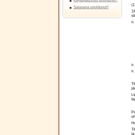
Käyttäjätunnus unohtunut?
(1
Salasana unohtunut?
18
sl
n.
n.
n.
Ti
jä
Li
ta
Pa
oh
H
Ti
ja