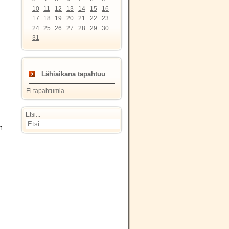
10
11
12
13
14
15
16
17
18
19
20
21
22
23
24
25
26
27
28
29
30
31
Lähiaikana tapahtuu
Ei tapahtumia
Etsi...
n