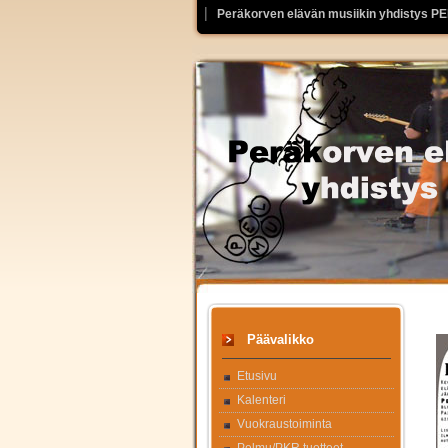
Peräkorven elävän musiikin yhdistys P
Päävalikko
Etusivu
Kalenteri
Vuokraustoiminta