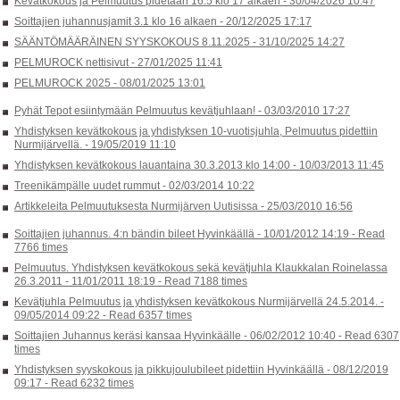
Kevätkokous ja Pelmuutus pidetään 16.5 klo 17 alkaen -
30/04/2026 10:47
Soittajien juhannusjamit 3.1 klo 16 alkaen -
20/12/2025 17:17
SÄÄNTÖMÄÄRÄINEN SYYSKOKOUS 8.11.2025 -
31/10/2025 14:27
PELMUROCK nettisivut -
27/01/2025 11:41
PELMUROCK 2025 -
08/01/2025 13:01
Pyhät Tepot esiintymään Pelmuutus kevätjuhlaan! -
03/03/2010 17:27
Yhdistyksen kevätkokous ja yhdistyksen 10-vuotisjuhla, Pelmuutus pidettiin
Nurmijärvellä. -
19/05/2019 11:10
Yhdistyksen kevätkokous lauantaina 30.3.2013 klo 14:00 -
10/03/2013 11:45
Treenikämpälle uudet rummut -
02/03/2014 10:22
Artikkeleita Pelmuutuksesta Nurmijärven Uutisissa -
25/03/2010 16:56
Soittajien juhannus. 4:n bändin bileet Hyvinkäällä -
10/01/2012 14:19
-
Read
7766 times
Pelmuutus. Yhdistyksen kevätkokous sekä kevätjuhla Klaukkalan Roinelassa
26.3.2011 -
11/01/2011 18:19
-
Read 7188 times
Kevätjuhla Pelmuutus ja yhdistyksen kevätkokous Nurmijärvellä 24.5.2014. -
09/05/2014 09:22
-
Read 6357 times
Soittajien Juhannus keräsi kansaa Hyvinkäälle -
06/02/2012 10:40
-
Read 6307
times
Yhdistyksen syyskokous ja pikkujoulubileet pidettiin Hyvinkäällä -
08/12/2019
09:17
-
Read 6232 times