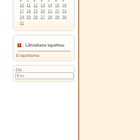
10
11
12
13
14
15
16
17
18
19
20
21
22
23
24
25
26
27
28
29
30
31
Lähiaikana tapahtuu
Ei tapahtumia
Etsi...