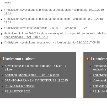
times
Yhdistyksen syyskokous ja pikkujoulubileet pidettiin Hyvinkäällä -
08/12/2019
09:17
Yhdistyksen syyskokous ja pikkujoulujamit pidettiin Hyvinkäällä -
03/12/2018
09:17
Yhdistyksen kevätkokous pidettiin 12.5.2018. -
12/05/2018 12:26
Hallituksen kokous 5-2017 / yhdistyksen syyskokous ja pikkujoulujamit pidettiin
treenikämpällä -
25/11/2017 09:17
Yhdistyksen syyskokous, syystalkoot ja pikkujoulujamit -
31/10/2017 08:28
Uusimmat uutiset
Luetuim
Kevätkokous ja Pelmuutus pidetään 16.5 klo 17
Pelmuutus.
alkaen
kevätjuhla
Soittajien juhannusjamit 3.1 klo 16 alkaen
Yhdistyksen
SÄÄNTÖMÄÄRÄINEN SYYSKOKOUS 8.11.2025
Vuokrausto
PELMUROCK nettisivut
Yhteystied
PELMUROCK 2025
PELMU – P