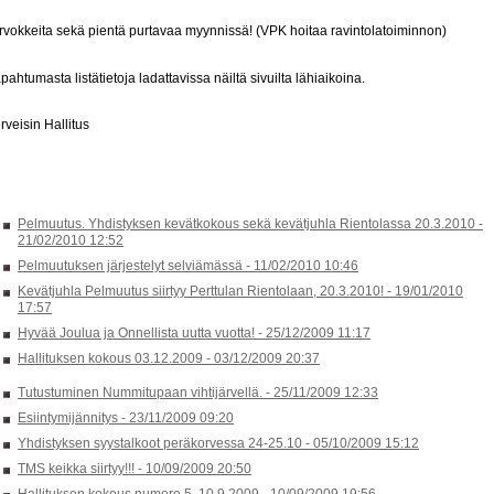
rvokkeita sekä pientä purtavaa myynnissä! (VPK hoitaa ravintolatoiminnon)
pahtumasta listätietoja ladattavissa näiltä sivuilta lähiaikoina.
rveisin Hallitus
Pelmuutus. Yhdistyksen kevätkokous sekä kevätjuhla Rientolassa 20.3.2010 -
21/02/2010 12:52
Pelmuutuksen järjestelyt selviämässä -
11/02/2010 10:46
Kevätjuhla Pelmuutus siirtyy Perttulan Rientolaan, 20.3.2010! -
19/01/2010
17:57
Hyvää Joulua ja Onnellista uutta vuotta! -
25/12/2009 11:17
Hallituksen kokous 03.12.2009 -
03/12/2009 20:37
Tutustuminen Nummitupaan vihtijärvellä. -
25/11/2009 12:33
Esiintymijännitys -
23/11/2009 09:20
Yhdistyksen syystalkoot peräkorvessa 24-25.10 -
05/10/2009 15:12
TMS keikka siirtyy!!! -
10/09/2009 20:50
Hallituksen kokous numero 5. 10.9.2009 -
10/09/2009 19:56