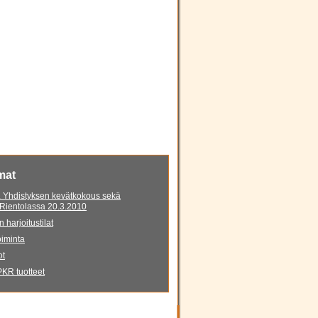
mat
 Yhdistyksen kevätkokous sekä
 Rientolassa 20.3.2010
 harjoitustilat
iminta
ot
KR tuotteet