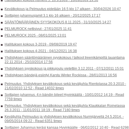
Kevätkokous ja Pelmuutus pidetään 16.5 klo 17 alkaen -
30/04/2026 10:47
Soittajien juhannusjamit 3.1 klo 16 alkaen -
20/12/2025 17:17
SÄÄNTÖMÄÄRÄINEN SYYSKOKOUS 8.11.2025 -
31/10/2025 14:27
PELMUROCK nettisivut -
27/01/2025 11:41
PELMUROCK 2025 -
08/01/2025 13:01
Hallituksen kokous 3-2019 -
09/08/2019 19:47
Hallituksen kokous 4-2021 -
04/12/2021 16:38
Yhdistyksen sääntömääräinen syyskokous / talkoot treenikämpillä lauantaina
22.11.2014 -
25/10/2014 17:56
Yhdistyksen syyskokous ja pikkujoulu vietettiin 3.12.2011 -
07/12/2011 15:01
Yhdistyksen bändejä esiintyi Karstu Winter Rockissa -
28/01/2013 16:56
Pelmuutus. Yhdistyksen kevätkokous sekä kevätjuhla Rientolassa 20.3.2010 -
21/02/2010 12:52
-
Read 14032 times
Soittajien juhannus. 4:n bändin bileet Hyvinkäällä -
10/01/2012 14:19
-
Read
7759 times
Pelmuutus. Yhdistyksen kevätkokous sekä kevätjuhla Klaukkalan Roinelassa
26.3.2011 -
11/01/2011 18:19
-
Read 7180 times
Kevätjuhla Pelmuutus ja yhdistyksen kevätkokous Nurmijärvellä 24.5.2014. -
09/05/2014 09:22
-
Read 6351 times
Soittajien Juhannus keräsi kansaa Hyvinkäälle -
06/02/2012 10:40
-
Read 6298