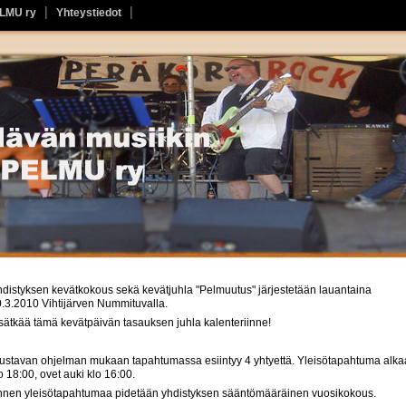
ELMU ry
Yhteystiedot
distyksen kevätkokous sekä kevätjuhla "Pelmuutus" järjestetään lauantaina
.3.2010 Vihtijärven Nummituvalla.
sätkää tämä kevätpäivän tasauksen juhla kalenteriinne!
ustavan ohjelman mukaan tapahtumassa esiintyy 4 yhtyettä. Yleisötapahtuma alka
o 18:00, ovet auki klo 16:00.
nen yleisötapahtumaa pidetään yhdistyksen sääntömääräinen vuosikokous.