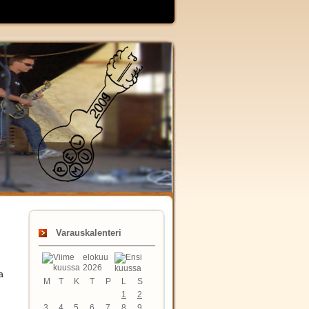
Varauskalenteri
elokuu
2026
a
M
T
K
T
P
L
S
1
2
3
4
5
6
7
8
9