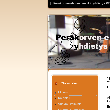
Peräkorven elävän musiikin yhdistys P
Yh
20
Päävalikko
Li
Etusivu
Al
Kalenteri
kl
Vuokraustoiminta
En