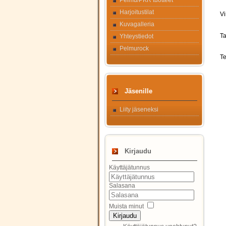
Pelmu/PKR tuotteet
Harjoitustilat
Vi
Kuvagalleria
Ta
Yhteystiedot
Pelmurock
Te
Jäsenille
Liity jäseneksi
Kirjaudu
Käyttäjätunnus
Salasana
Muista minut
Kirjaudu