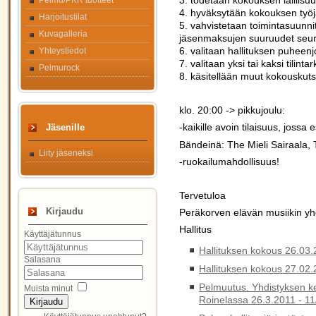
3. todetaan kokouksen laillisu
Pelmu/PKR tuotteet
4. hyväksytään kokouksen työj
Harjoitustilat
5. vahvistetaan toimintasuunnit
Kuvagalleria
jäsenmaksujen suuruudet seura
6. valitaan hallituksen puheenj
Yhteystiedot
7. valitaan yksi tai kaksi tilinta
Pelmurock
8. käsitellään muut kokouskuts
klo. 20:00 -> pikkujoulu:
-kaikille avoin tilaisuus, jossa
Jäsenille
Bändeinä: The Mieli Sairaala, 
Liity jäseneksi
-ruokailumahdollisuus!
Tervetuloa
Kirjaudu
Peräkorven elävän musiikin y
Hallitus
Käyttäjätunnus
Hallituksen kokous 26.03
Salasana
Hallituksen kokous 27.02
Pelmuutus. Yhdistyksen k
Muista minut
Roinelassa 26.3.2011 -
11
Kirjaudu