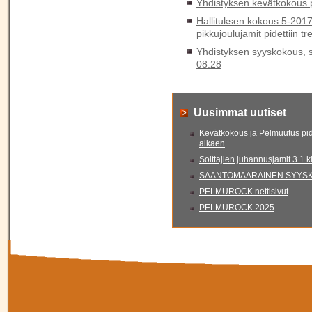
Yhdistyksen kevätkokous p
Hallituksen kokous 5-2017
pikkujoulujamit pidettiin t
Yhdistyksen syyskokous, sy
08:28
Uusimmat uutiset
Kevätkokous ja Pelmuutus pid
alkaen
Soittajien juhannusjamit 3.1 
SÄÄNTÖMÄÄRÄINEN SYYSKO
PELMUROCK nettisivut
PELMUROCK 2025