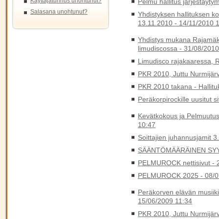
Käyttäjätunnus unohtunut?
Pelmu hallitus järjestäyt
Salasana unohtunut?
Yhdistyksen hallituksen ko
13.11.2010 -
14/11/2010 
Yhdistys mukana Rajamäki
limudiscossa -
31/08/2010
Limudisco rajakaaressa, 
PKR 2010, Juttu Nurmijärv
PKR 2010 takana - Hallit
Peräkorpirockille uusitut s
Kevätkokous ja Pelmuutus
10:47
Soittajien juhannusjamit 3
SÄÄNTÖMÄÄRÄINEN SYY
PELMUROCK nettisivut -
PELMUROCK 2025 -
08/0
Peräkorven elävän musiiki
15/06/2009 11:34
PKR 2010, Juttu Nurmijärv