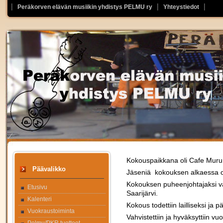
Peräkorven elävän musiikin yhdistys PELMU ry
Yhteystiedot
Kokouspaikkana oli Cafe Muru
Päävalikko
Jäseniä kokouksen alkaessa oli
Kokouksen puheenjohtajaksi valit
Etusivu
Saarijärvi.
Kalenteri
Kokous todettiin lailliseksi ja p
Vuokraustoiminta
Vahvistettiin ja hyväksyttiin v