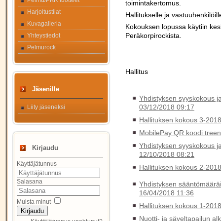
Pelmu/PKR tuotteet
toimintakertomus.
Harjoitustilat
Hallitukselle ja vastuuhenkilöi
Kuvagalleria
Kokouksen lopussa käytiin kesk
Peräkorpirockista.
Yhteystiedot
Pelmurock
Hallitus
Jäsenille
Yhdistyksen syyskokous ja 
03/12/2018 09:17
Liity jäseneksi
Hallituksen kokous 3-201
MobilePay QR koodi tree
Yhdistyksen syyskokous ja
Kirjaudu
12/10/2018 08:21
Käyttäjätunnus
Hallituksen kokous 2-201
Salasana
Yhdistyksen sääntömääräi
16/04/2018 11:36
Muista minut
Hallituksen kokous 1-201
Kirjaudu
Nuotti- ja säveltapailun alk