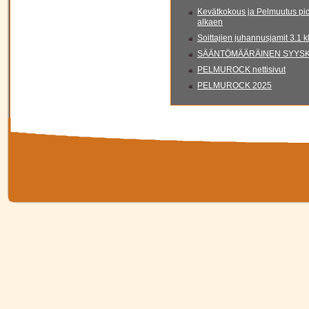
Kevätkokous ja Pelmuutus pid
alkaen
Soittajien juhannusjamit 3.1 
SÄÄNTÖMÄÄRÄINEN SYYSKO
PELMUROCK nettisivut
PELMUROCK 2025