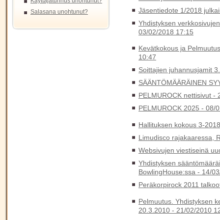
Käyttäjätunnus unohtunut?
Jäsentiedote 1/2018 julkai
Salasana unohtunut?
Yhdistyksen verkkosivujen s
03/02/2018 17:15
Kevätkokous ja Pelmuutus
10:47
Soittajien juhannusjamit 3
SÄÄNTÖMÄÄRÄINEN SYY
PELMUROCK nettisivut -
PELMUROCK 2025 -
08/0
Hallituksen kokous 3-201
Limudisco rajakaaressa, 
Websivujen viestiseinä uu
Yhdistyksen sääntömäärä
BowlingHouse:ssa -
14/03
Peräkorpirock 2011 talkoo
Pelmuutus. Yhdistyksen k
20.3.2010 -
21/02/2010 1