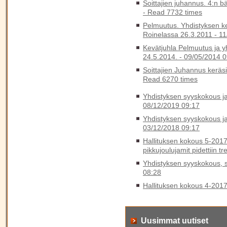
Soittajien juhannus. 4:n b
-
Read 7732 times
Pelmuutus. Yhdistyksen k
Roinelassa 26.3.2011 -
11
Kevätjuhla Pelmuutus ja y
24.5.2014. -
09/05/2014 0
Soittajien Juhannus keräs
Read 6270 times
Yhdistyksen syyskokous ja 
08/12/2019 09:17
Yhdistyksen syyskokous ja 
03/12/2018 09:17
Hallituksen kokous 5-2017
pikkujoulujamit pidettiin t
Yhdistyksen syyskokous, sy
08:28
Hallituksen kokous 4-201
Uusimmat uutiset