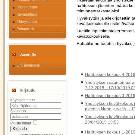
Päätettiin ehdottaa yhdistykse
Pelmu/PKR tuotteet
hallituksen jäsenten määrä kor
Harjoitustilat
toiminnantarkastajaksi.
Kuvagalleria
Hyväksyttiin ja allekirjoitettii
Yhteystiedot
kevätkokoukselle esitettäväksi.
Pelmurock
Luettiin läpi toimintakertomus 
kevätkokoukselle.
Rahatilanne todettiin hyväksi, 
Jäsenille
Liity jäseneksi
Hallituksen kokous 4-201
Yhdistyksen sääntömääräin
7.12.2019 -
17/10/2019 0
Kirjaudu
Hallituksen kokous 3-201
Käyttäjätunnus
Yhdistyksen kevätkokous j
pidettiin Nurmijärvellä. -
1
Salasana
Yhdistyksen kevätkokous j
29/04/2019 19:53
Muista minut
Kirjaudu
Hallituksen kokous 1-201