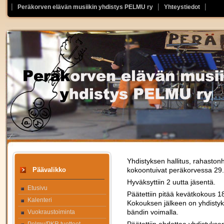
Peräkorven elävän musiikin yhdistys PELMU ry
Yhteystiedot
Yhdistyksen hallitus, rahaston
Päävalikko
kokoontuivat peräkorvessa 29
Hyväksyttiin 2 uutta jäsentä.
Etusivu
Päätettiin pitää kevätkokous 
Kalenteri
Kokouksen jälkeen on yhdistyks
bändin voimalla.
Vuokraustoiminta