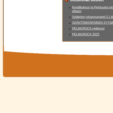
Kevätkokous ja Pelmuutus pid
alkaen
Soittajien juhannusjamit 3.1 
SÄÄNTÖMÄÄRÄINEN SYYSKO
PELMUROCK nettisivut
PELMUROCK 2025