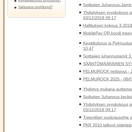
Käyttäjätunnus unohtunut?
Soittajien Juhannus-Jamit
Salasana unohtunut?
Yhdistyksen syyskokous ja 
03/12/2018 09:17
Hallituksen kokous 3-201
MobilePay QR koodi tree
Kevätkokous ja Pelmuutus
10:47
Soittajien juhannusjamit 3
SÄÄNTÖMÄÄRÄINEN SYY
PELMUROCK nettisivut -
PELMUROCK 2025 -
08/0
Yhdistys mukana auttamas
Soittajien Juhannus keräs
Yhdistyksen syyskokous ja 
03/12/2018 09:17
Treenitilan vuokrausohje 
PKR 2010 talkoot pidetään