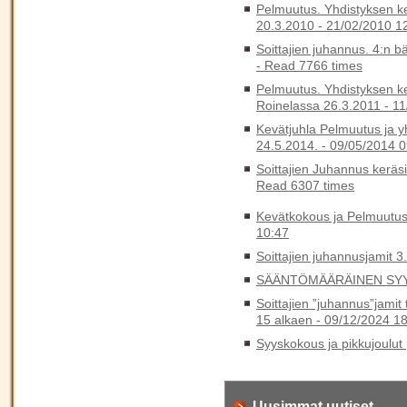
Pelmuutus. Yhdistyksen k
20.3.2010 -
21/02/2010 1
Soittajien juhannus. 4:n b
-
Read 7766 times
Pelmuutus. Yhdistyksen k
Roinelassa 26.3.2011 -
11
Kevätjuhla Pelmuutus ja y
24.5.2014. -
09/05/2014 0
Soittajien Juhannus keräs
Read 6307 times
Kevätkokous ja Pelmuutus
10:47
Soittajien juhannusjamit 3
SÄÄNTÖMÄÄRÄINEN SYY
Soittajien ”juhannus”jamit
15 alkaen -
09/12/2024 18
Syyskokous ja pikkujoulut 
Uusimmat uutiset