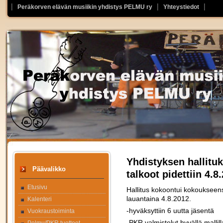
Peräkorven elävän musiikin yhdistys PELMU ry
Yhteystiedot
Yhdistyksen hallitu
Päävalikko
talkoot pidettiin 4.8
Etusivu
Hallitus kokoontui kokoukseen
lauantaina 4.8.2012.
Kalenteri
-hyväksyttiin 6 uutta jäsentä
Vuokraustoiminta
-PKR valmistelut hyvällä mallill