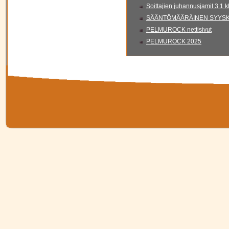
Soittajien juhannusjamit 3.1 
SÄÄNTÖMÄÄRÄINEN SYYSKO
PELMUROCK nettisivut
PELMUROCK 2025