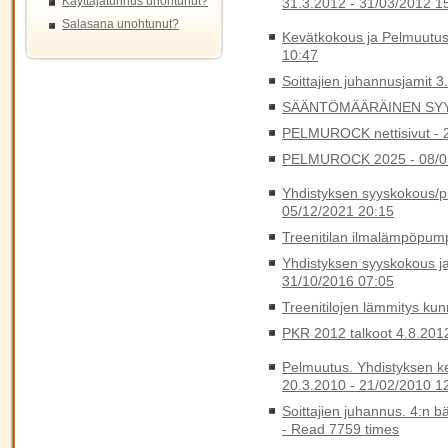
Käyttäjätunnus unohtunut?
31.3.2012 -
31/03/2012 1
Salasana unohtunut?
Kevätkokous ja Pelmuutus
10:47
Soittajien juhannusjamit 3
SÄÄNTÖMÄÄRÄINEN SYY
PELMUROCK nettisivut -
PELMUROCK 2025 -
08/0
Yhdistyksen syyskokous/pik
05/12/2021 20:15
Treenitilan ilmalämpöpump
Yhdistyksen syyskokous ja
31/10/2016 07:05
Treenitilojen lämmitys ku
PKR 2012 talkoot 4.8.2012
Pelmuutus. Yhdistyksen k
20.3.2010 -
21/02/2010 1
Soittajien juhannus. 4:n b
-
Read 7759 times