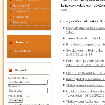
Pelmu/PKR tuotteet
Hallituksen kokouksen pöytäki
Harjoitustilat
tästä.
Kuvagalleria
Yhteystiedot
Yhdistys kiittää talkoväkeä! Ku
Pelmurock
Loppiaisjamit ja treenikäm
10:29
Treenitilojen lämmitys ku
Jäsenille
Ilmalämpöpumppu treenitil
Syyskokous ja Pelmuklubi v
Liity jäseneksi
21/10/2012 16:38
Pelmuklubi ja yhdistyksen
20.10.2012 -
29/09/2012 
Kirjaudu
PKR 2012 talkoot 4.8.2012
Käyttäjätunnus
Kaimayhdistyksellämme T
Yhdistyksen kevättalkoot 
Salasana
Guild of Passion bändiskab
Takorauta! -
09/05/2012 2
Muista minut
Kirjaudu
Yhdistyksen hallituksen ko