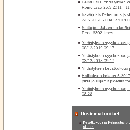
Pelmuutus. Yhdistyksen k
Roinelassa 26.3.2011 -
11
Kevätjuhla Pelmuutus ja y
24.5.2014. -
09/05/2014 0
Soittajien Juhannus keräs
Read 6302 times
Yhdistyksen syyskokous ja 
08/12/2019 09:17
Yhdistyksen syyskokous ja 
03/12/2018 09:17
Yhdistyksen kevätkokous p
Hallituksen kokous 5-2017
pikkujoulujamit pidettiin t
Yhdistyksen syyskokous, sy
08:28
Uusimmat uutiset
Kevätkokous ja Pelmuutus pid
alkaen