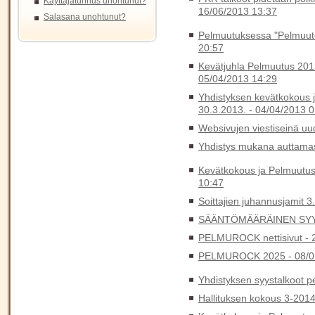
Käyttäjätunnus unohtunut?
16/06/2013 13:37
Salasana unohtunut?
Pelmuutuksessa "Pelmuutet
20:57
Kevätjuhla Pelmuutus 2013
05/04/2013 14:29
Yhdistyksen kevätkokous j
30.3.2013. -
04/04/2013 0
Websivujen viestiseinä uu
Yhdistys mukana auttamas
Kevätkokous ja Pelmuutus
10:47
Soittajien juhannusjamit 3
SÄÄNTÖMÄÄRÄINEN SYY
PELMUROCK nettisivut -
PELMUROCK 2025 -
08/0
Yhdistyksen syystalkoot 
Hallituksen kokous 3-201