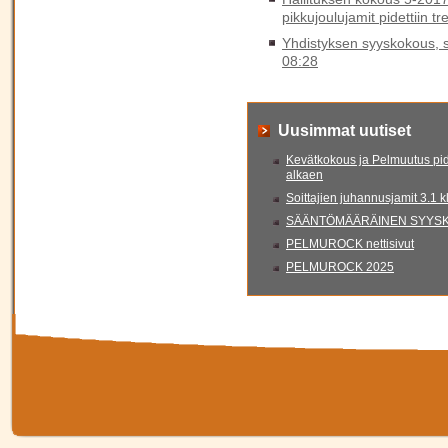
pikkujoulujamit pidettiin t
Yhdistyksen syyskokous, sy
08:28
Uusimmat uutiset
Kevätkokous ja Pelmuutus pid
alkaen
Soittajien juhannusjamit 3.1 
SÄÄNTÖMÄÄRÄINEN SYYSKO
PELMUROCK nettisivut
PELMUROCK 2025