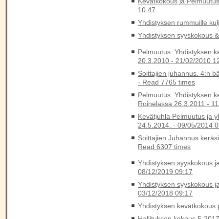
Kevätkokous ja Pelmuutus
10:47
Yhdistyksen rummuille kulj
Yhdistyksen syyskokous &
Pelmuutus. Yhdistyksen k
20.3.2010 -
21/02/2010 1
Soittajien juhannus. 4:n b
-
Read 7765 times
Pelmuutus. Yhdistyksen k
Roinelassa 26.3.2011 -
11
Kevätjuhla Pelmuutus ja y
24.5.2014. -
09/05/2014 0
Soittajien Juhannus keräs
Read 6307 times
Yhdistyksen syyskokous ja 
08/12/2019 09:17
Yhdistyksen syyskokous ja 
03/12/2018 09:17
Yhdistyksen kevätkokous p
Hallituksen kokous 5-2017