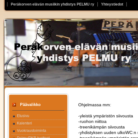
Peräkorven elävän musiikin yhdistys PELMU ry
Yhteystiedot
Päävalikko
Ohjelmassa mm:
-yleistä ympäristön siivousta
Etusivu
-ruohon niittoa
Kalenteri
-treenikämpän siivousta
Vuokraustoiminta
-yhdistyksen uuden ulkoWC:n s