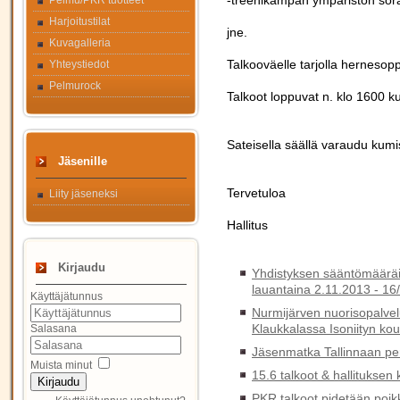
-treenikämpän ympäristön sora
Pelmu/PKR tuotteet
Harjoitustilat
jne.
Kuvagalleria
Talkooväelle tarjolla hernesop
Yhteystiedot
Pelmurock
Talkoot loppuvat n. klo 1600 
Sateisella säällä varaudu kum
Jäsenille
Tervetuloa
Liity jäseneksi
Hallitus
Kirjaudu
Yhdistyksen sääntömääräin
lauantaina 2.11.2013 -
16
Käyttäjätunnus
Nurmijärven nuorisopalvelu
Klaukkalassa Isoniityn kou
Salasana
Jäsenmatka Tallinnaan pe
Muista minut
15.6 talkoot & hallituksen
Kirjaudu
PKR talkoot pidetään poik