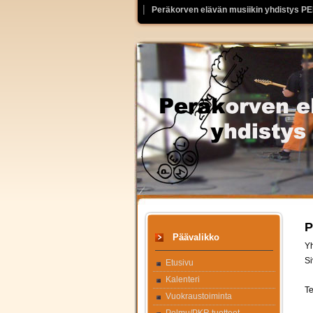
Peräkorven elävän musiikin yhdistys P
P
Päävalikko
Yh
Si
Etusivu
Kalenteri
Te
Vuokraustoiminta