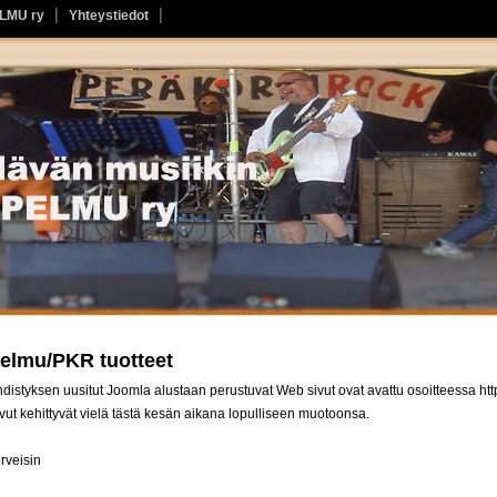
ELMU ry
Yhteystiedot
elmu/PKR tuotteet
distyksen uusitut Joomla alustaan perustuvat Web sivut ovat avattu osoitteessa http:/
vut kehittyvät vielä tästä kesän aikana lopulliseen muotoonsa.
rveisin