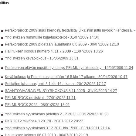
llitus
Peräkorpirock 2009 sujui hienosti, festarista julkaistiin juttu myöskin lehdessä. -
Yhdistyksen rummuille kuljetuskotelot -
31/07/2009 14:04
Peräkorpirock 2009 pidetään lauantaina 8.8.2009 -
30/07/2009 12:10
Hallituksen kokous numero 4. 11.7.2009 -
11/07/2009 18:26
Yhdistyksen kevätkokous -
15/06/2009 13:31
Peräkorven elävän musiikin yhdistys PELMU ry rekisteröity -
15/06/2009 11:34
Kevätkokous ja Pelmuutus pidetään 16.5 klo 17 alkaen -
30/04/2026 10:47
Soittajien juhannusjamit 3.1 klo 16 alkaen -
20/12/2025 17:17
SÄÄNTÖMÄÄRÄINEN SYYSKOKOUS 8.11.2025 -
31/10/2025 14:27
PELMUROCK nettisivut -
27/01/2025 11:41
PELMUROCK 2025 -
08/01/2025 13:01
Yhdistyksen syyskokous pidettiin 2.12.2023 -
03/12/2023 10:38
PKR 2012 talkoot 4.8.2012!! -
20/07/2012 20:22
Yhdistyksen syyskokous 3.12.2011 klo 15:00 -
03/11/2011 21:14
Hallituksen kokous 06.07.2010 -
06/07/2010 21:19