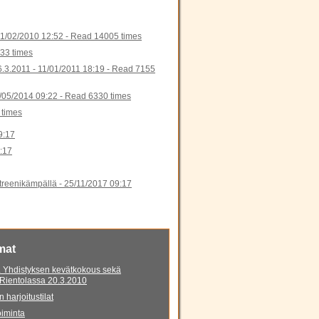
1/02/2010 12:52
-
Read 14005 times
33 times
6.3.2011 -
11/01/2011 18:19
-
Read 7155
/05/2014 09:22
-
Read 6330 times
times
9:17
:17
 treenikämpällä -
25/11/2017 09:17
mat
 Yhdistyksen kevätkokous sekä
 Rientolassa 20.3.2010
 harjoitustilat
iminta