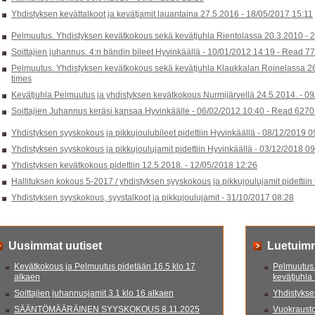
Yhdistyksen kevättalkoot ja kevätjamit lauantaina 27.5.2016 -
18/05/2017 15:11
Pelmuutus. Yhdistyksen kevätkokous sekä kevätjuhla Rientolassa 20.3.2010 -
2
Soittajien juhannus. 4:n bändin bileet Hyvinkäällä -
10/01/2012 14:19
-
Read 77
Pelmuutus. Yhdistyksen kevätkokous sekä kevätjuhla Klaukkalan Roinelassa 2
times
Kevätjuhla Pelmuutus ja yhdistyksen kevätkokous Nurmijärvellä 24.5.2014. -
09
Soittajien Juhannus keräsi kansaa Hyvinkäälle -
06/02/2012 10:40
-
Read 6270 
Yhdistyksen syyskokous ja pikkujoulubileet pidettiin Hyvinkäällä -
08/12/2019 0
Yhdistyksen syyskokous ja pikkujoulujamit pidettiin Hyvinkäällä -
03/12/2018 09
Yhdistyksen kevätkokous pidettiin 12.5.2018. -
12/05/2018 12:26
Hallituksen kokous 5-2017 / yhdistyksen syyskokous ja pikkujoulujamit pidettiin
Yhdistyksen syyskokous, syystalkoot ja pikkujoulujamit -
31/10/2017 08:28
Uusimmat uutiset
Luetuim
Kevätkokous ja Pelmuutus pidetään 16.5 klo 17
Pelmuutus.
alkaen
kevätjuhla
Soittajien juhannusjamit 3.1 klo 16 alkaen
Yhdistyksen
SÄÄNTÖMÄÄRÄINEN SYYSKOKOUS 8.11.2025
Vuokrausto