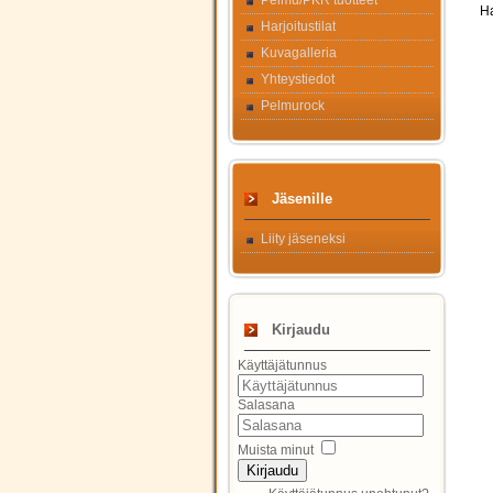
Pelmu/PKR tuotteet
Ha
Harjoitustilat
Kuvagalleria
Yhteystiedot
Pelmurock
Jäsenille
Liity jäseneksi
Kirjaudu
Käyttäjätunnus
Salasana
Muista minut
Kirjaudu