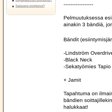
Käyttäjätunnus unohtunut?
-----------------
Salasana unohtunut?
Pelmuutuksessa esi
ainakin 3 bändiä, jo
Bändit (esiintymisjä
-Lindström Overdriv
-Black Neck
-Sekatyömies Tapio 
+ Jamit
Tapahtuma on ilmaine
bändien soittajillek
halukkaat!