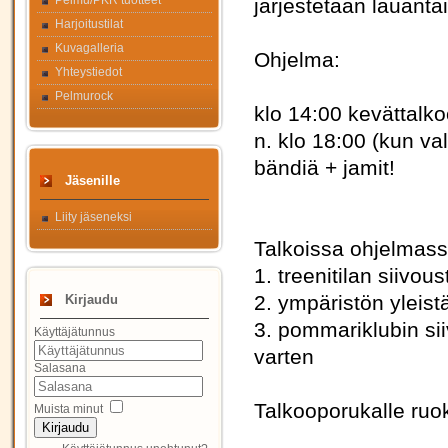
Pelmu/PKR tuotteet
järjestetään lauant
Harjoitustilat
Kuvagalleria
Ohjelma:
Yhteystiedot
Pelmurock
klo 14:00 kevättalko
n. klo 18:00 (kun va
bändiä + jamit!
Jäsenille
Liity jäseneksi
Talkoissa ohjelmas
1. treenitilan siivous
2. ympäristön yleist
Kirjaudu
3. pommariklubin sii
Käyttäjätunnus
varten
Salasana
Talkooporukalle ruo
Muista minut
Kirjaudu