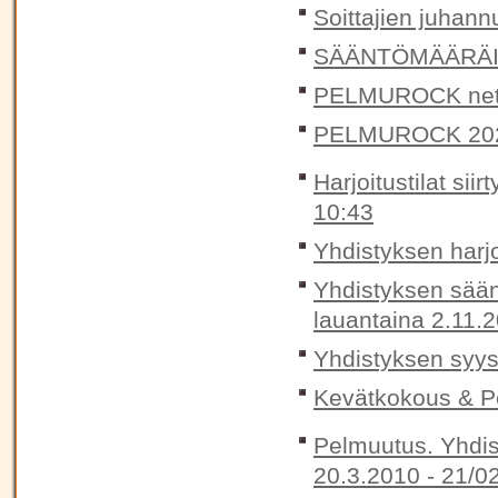
Soittajien juhann
SÄÄNTÖMÄÄRÄIN
PELMUROCK nett
PELMUROCK 20
Harjoitustilat si
10:43
Yhdistyksen harjoi
Yhdistyksen sään
lauantaina 2.11.
Yhdistyksen syys
Kevätkokous & Pe
Pelmuutus. Yhdis
20.3.2010 -
21/0