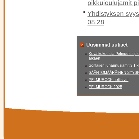
pikkujoulujamit p
Yhdistyksen syys
08:28
Uusimmat uutiset
Kevätkokous ja Pelmuutus pid
alkaen
Soittajien juhannusjamit 3.1 
SÄÄNTÖMÄÄRÄINEN SYYSKO
PELMUROCK nettisivut
PELMUROCK 2025