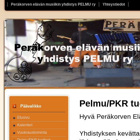
Peräkorven elävän musiikin yhdistys PELMU ry
Yhteystiedot
Pelmu/PKR tu
Päävalikko
Hyvä Peräkorven Elä
Etusivu
Kalenteri
Yhdistyksen kevättal
Vuokraustoiminta