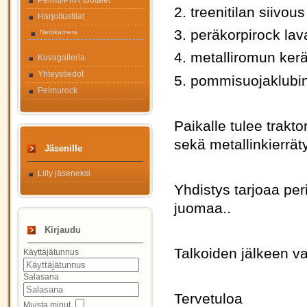
Pelmu/PKR tuotteet
2. treenitilan siivous
Harjoitustilat
3. peräkorpirock la
Nettikamera
4. metalliromun ker
Kuvagalleria
Yhteystiedot
5. pommisuojaklubin
Pelmurock
Paikalle tulee trakt
sekä metallinkierrät
Jäsenille
Liity jäseneksi
Yhdistys tarjoaa per
juomaa..
Kirjaudu
Talkoiden jälkeen vap
Käyttäjätunnus
Salasana
Tervetuloa
Muista minut