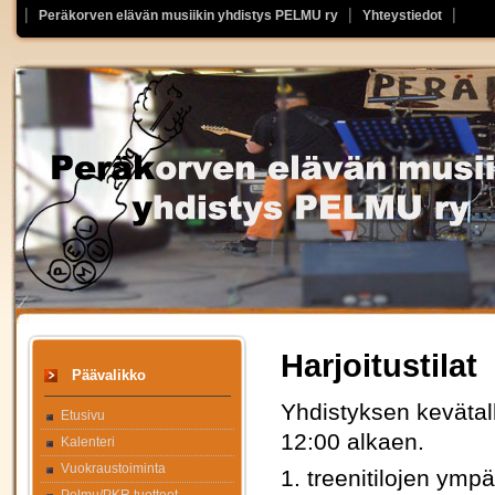
Peräkorven elävän musiikin yhdistys PELMU ry
Yhteystiedot
Harjoitustilat
Päävalikko
Yhdistyksen kevätal
Etusivu
12:00 alkaen.
Kalenteri
Vuokraustoiminta
1. treenitilojen ympä