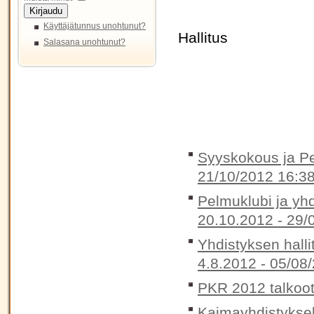
Kirjaudu
Käyttäjätunnus unohtunut?
Hallitus
Salasana unohtunut?
Syyskokous ja Pel
21/10/2012 16:3
Pelmuklubi ja yh
20.10.2012 -
29/
Yhdistyksen halli
4.8.2012 -
05/08/
PKR 2012 talkoot
Kaimayhdistykse