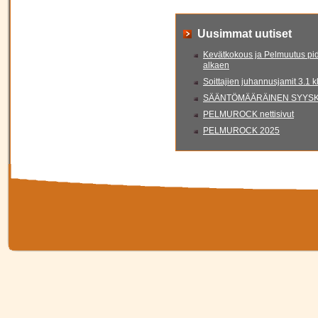
Uusimmat uutiset
Kevätkokous ja Pelmuutus pid
alkaen
Soittajien juhannusjamit 3.1 
SÄÄNTÖMÄÄRÄINEN SYYSKO
PELMUROCK nettisivut
PELMUROCK 2025