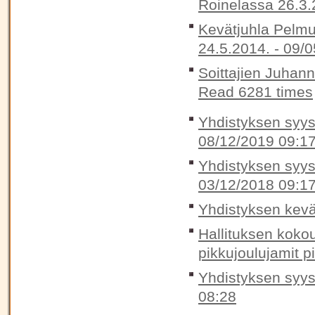
Roinelassa 26.3.
Kevätjuhla Pelmu
24.5.2014. -
09/0
Soittajien Juhan
Read 6281 times
Yhdistyksen syysk
08/12/2019 09:1
Yhdistyksen syysk
03/12/2018 09:1
Yhdistyksen kevä
Hallituksen koko
pikkujoulujamit p
Yhdistyksen syys
08:28