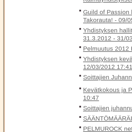
Guild of Passion 
Takorauta! -
09/0
Yhdistyksen halli
31.3.2012 -
31/0
Pelmuutus 2012 H
Yhdistyksen kevä
12/03/2012 17:4
Soittajien Juhan
Kevätkokous ja P
10:47
Soittajien juhann
SÄÄNTÖMÄÄRÄIN
PELMUROCK nett