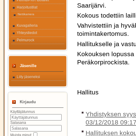
Pelmu/PKR tuotteet
Saarijärvi.
Harjoitustilat
Kokous todettiin lail
Nettikamera
Vahvistettiin ja hyv
Kuvagalleria
toimintakertomus.
Yhteystiedot
Pelmurock
Hallitukselle ja vas
Kokouksen lopussa k
Peräkorpirockista.
Jäsenille
Liity jäseneksi
Hallitus
Kirjaudu
Käyttäjätunnus
Yhdistyksen syysk
03/12/2018 09:1
Salasana
Hallituksen koko
Muista minut