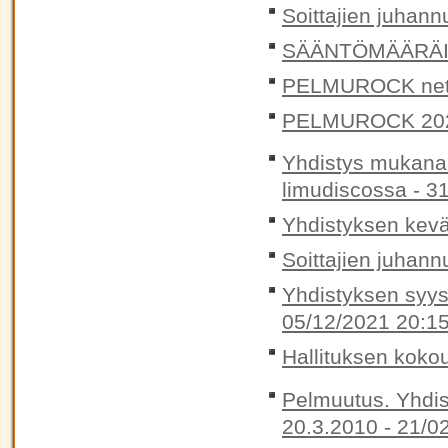
Soittajien juhann
SÄÄNTÖMÄÄRÄIN
PELMUROCK nett
PELMUROCK 20
Yhdistys mukana 
limudiscossa -
31
Yhdistyksen kevä
Soittajien juhann
Yhdistyksen syysk
05/12/2021 20:1
Hallituksen koko
Pelmuutus. Yhdis
20.3.2010 -
21/0