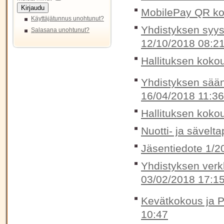
Kirjaudu
MobilePay QR ko
Käyttäjätunnus unohtunut?
Yhdistyksen syysk
Salasana unohtunut?
12/10/2018 08:2
Hallituksen koko
Yhdistyksen sään
16/04/2018 11:36
Hallituksen koko
Nuotti- ja sävelta
Jäsentiedote 1/20
Yhdistyksen verkk
03/02/2018 17:1
Kevätkokous ja P
10:47