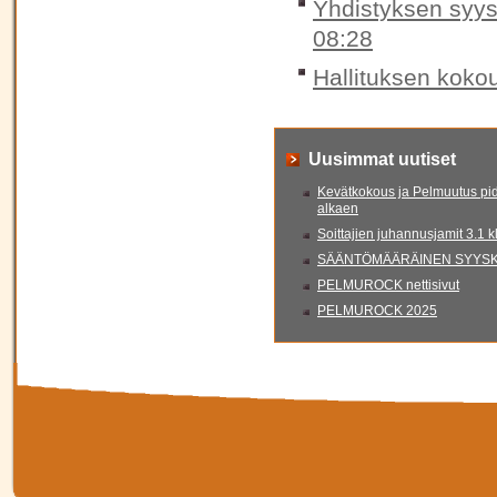
Yhdistyksen syys
08:28
Hallituksen koko
Uusimmat uutiset
Kevätkokous ja Pelmuutus pid
alkaen
Soittajien juhannusjamit 3.1 
SÄÄNTÖMÄÄRÄINEN SYYSKO
PELMUROCK nettisivut
PELMUROCK 2025