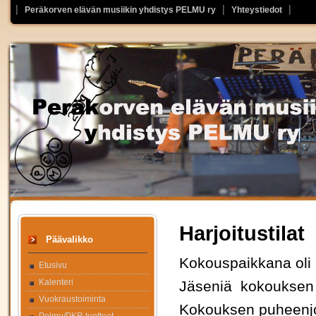
Peräkorven elävän musiikin yhdistys PELMU ry
Yhteystiedot
Harjoitustilat
Päävalikko
Kokouspaikkana oli
Etusivu
Kalenteri
Jäseniä kokouksen a
Vuokraustoiminta
Kokouksen puheenjohta