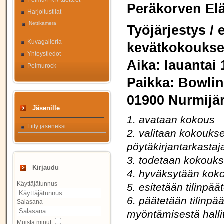
Pelmu/PKR tuotteet
Peräkorven Elä
Harjoitustilat
Nettikamera
Työjärjestys / 
Kuvagalleria
kevätkokoukse
Yhteystiedot
Aika: lauantai 
Pelmurock
Paikka: Bowlin
01900 Nurmijä
Jäsenille
1. avataan kokous
Liity jäseneksi
2. valitaan kokoukse
pöytäkirjantarkastaj
3. todetaan kokoukse
Kirjaudu
4. hyväksytään koko
Käyttäjätunnus
5. esitetään tilinpä
6. päätetään tilinp
Salasana
myöntämisestä hallitu
Muista minut