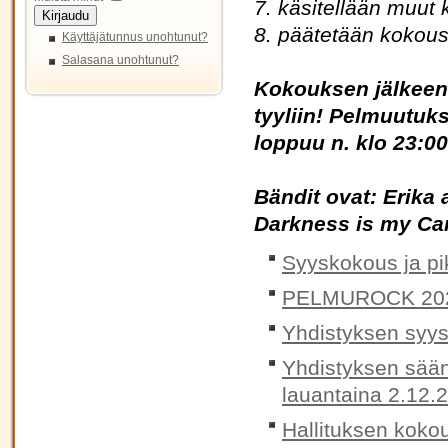
7. käsitellään muut 
Kirjaudu
8. päätetään kokou
Käyttäjätunnus unohtunut?
Salasana unohtunut?
Kokouksen jälkeen 
tyyliin! Pelmuutuks
loppuu n. klo 23:00
Bändit ovat: Erika
Darkness is my Ca
Syyskokous ja pik
PELMUROCK 20
Yhdistyksen syys
Yhdistyksen sään
lauantaina 2.12.
Hallituksen koko