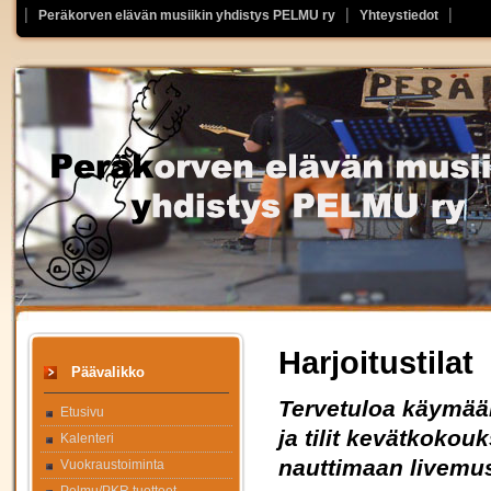
Peräkorven elävän musiikin yhdistys PELMU ry
Yhteystiedot
Harjoitustilat
Päävalikko
Tervetuloa käymää
Etusivu
ja tilit kevätkokou
Kalenteri
nauttimaan livemu
Vuokraustoiminta