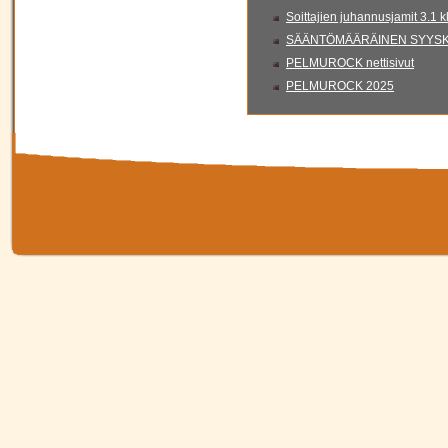
Soittajien juhannusjamit 3.1 
SÄÄNTÖMÄÄRÄINEN SYYSKO
PELMUROCK nettisivut
PELMUROCK 2025