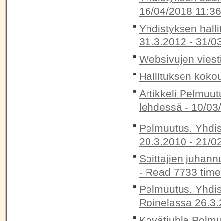
16/04/2018 11:36
Yhdistyksen halli
31.3.2012 -
31/0
Websivujen viest
Hallituksen koko
Artikkeli Pelmuut
lehdessä -
10/03
Pelmuutus. Yhdis
20.3.2010 -
21/0
Soittajien juhann
-
Read 7733 time
Pelmuutus. Yhdis
Roinelassa 26.3.
Kevätjuhla Pelmu