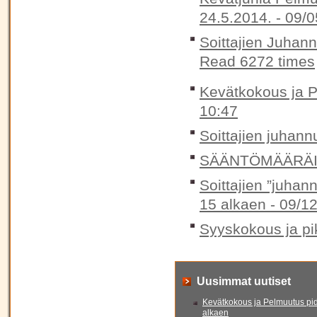
24.5.2014. -
09/0
Soittajien Juhan
Read 6272 times
Kevätkokous ja P
10:47
Soittajien juhann
SÄÄNTÖMÄÄRÄIN
Soittajien ”juhan
15 alkaen -
09/12
Syyskokous ja pik
Uusimmat uutiset
Kevätkokous ja Pelmuutus pid
alkaen