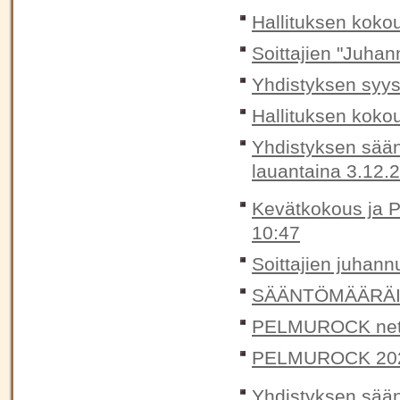
Hallituksen koko
Soittajien "Juhan
Yhdistyksen syys
Hallituksen koko
Yhdistyksen sään
lauantaina 3.12.
Kevätkokous ja P
10:47
Soittajien juhann
SÄÄNTÖMÄÄRÄIN
PELMUROCK nett
PELMUROCK 20
Yhdistyksen sään