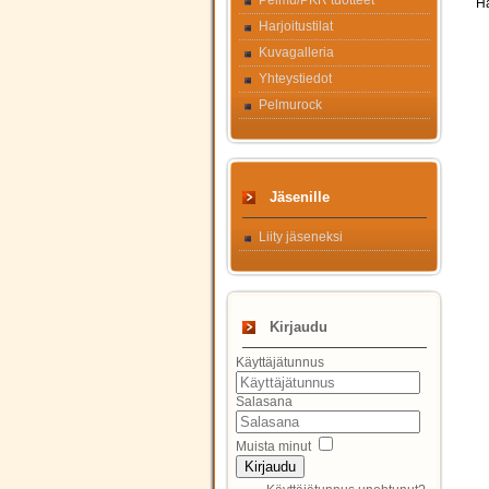
Pelmu/PKR tuotteet
Ha
Harjoitustilat
Kuvagalleria
Yhteystiedot
Pelmurock
Jäsenille
Liity jäseneksi
Kirjaudu
Käyttäjätunnus
Salasana
Muista minut
Kirjaudu