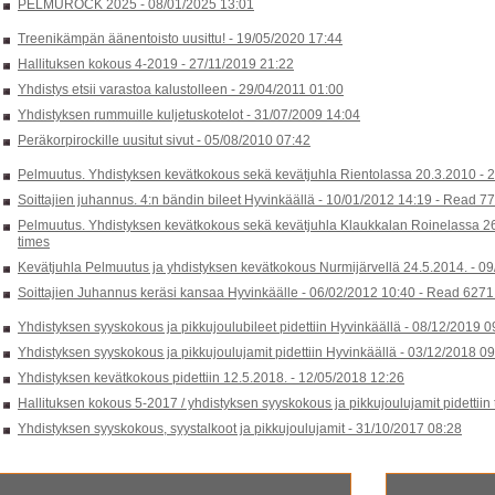
PELMUROCK 2025 -
08/01/2025 13:01
Treenikämpän äänentoisto uusittu! -
19/05/2020 17:44
Hallituksen kokous 4-2019 -
27/11/2019 21:22
Yhdistys etsii varastoa kalustolleen -
29/04/2011 01:00
Yhdistyksen rummuille kuljetuskotelot -
31/07/2009 14:04
Peräkorpirockille uusitut sivut -
05/08/2010 07:42
Pelmuutus. Yhdistyksen kevätkokous sekä kevätjuhla Rientolassa 20.3.2010 -
2
Soittajien juhannus. 4:n bändin bileet Hyvinkäällä -
10/01/2012 14:19
-
Read 77
Pelmuutus. Yhdistyksen kevätkokous sekä kevätjuhla Klaukkalan Roinelassa 2
times
Kevätjuhla Pelmuutus ja yhdistyksen kevätkokous Nurmijärvellä 24.5.2014. -
09
Soittajien Juhannus keräsi kansaa Hyvinkäälle -
06/02/2012 10:40
-
Read 6271 
Yhdistyksen syyskokous ja pikkujoulubileet pidettiin Hyvinkäällä -
08/12/2019 0
Yhdistyksen syyskokous ja pikkujoulujamit pidettiin Hyvinkäällä -
03/12/2018 09
Yhdistyksen kevätkokous pidettiin 12.5.2018. -
12/05/2018 12:26
Hallituksen kokous 5-2017 / yhdistyksen syyskokous ja pikkujoulujamit pidettiin
Yhdistyksen syyskokous, syystalkoot ja pikkujoulujamit -
31/10/2017 08:28