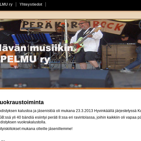
ELMU ry
Yhteystiedot
uokraustoiminta
distyksen kalustoa ja jäsenistöä oli mukana 23.3.2013 Hyvinkäällä järjestetyssä 
B:ssä yli 40 bändiä esiintyi peräti 8:ssa eri ravintolassa, joihin kaikkiin oli vapaa
distyksen vuokrakalustolla.
ityiskiitokset mukana olleille jäsenillemme!