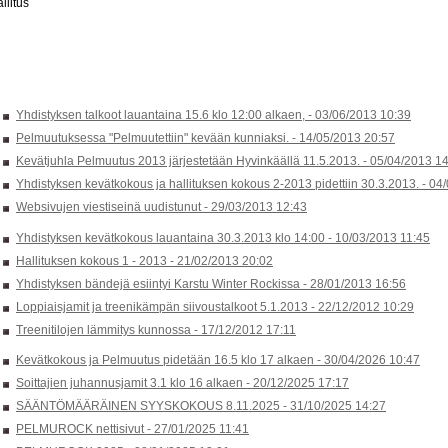
llitus
Yhdistyksen talkoot lauantaina 15.6 klo 12:00 alkaen, -
03/06/2013 10:39
Pelmuutuksessa "Pelmuutettiin" kevään kunniaksi. -
14/05/2013 20:57
Kevätjuhla Pelmuutus 2013 järjestetään Hyvinkäällä 11.5.2013. -
05/04/2013 14
Yhdistyksen kevätkokous ja hallituksen kokous 2-2013 pidettiin 30.3.2013. -
04/
Websivujen viestiseinä uudistunut -
29/03/2013 12:43
Yhdistyksen kevätkokous lauantaina 30.3.2013 klo 14:00 -
10/03/2013 11:45
Hallituksen kokous 1 - 2013 -
21/02/2013 20:02
Yhdistyksen bändejä esiintyi Karstu Winter Rockissa -
28/01/2013 16:56
Loppiaisjamit ja treenikämpän siivoustalkoot 5.1.2013 -
22/12/2012 10:29
Treenitilojen lämmitys kunnossa -
17/12/2012 17:11
Kevätkokous ja Pelmuutus pidetään 16.5 klo 17 alkaen -
30/04/2026 10:47
Soittajien juhannusjamit 3.1 klo 16 alkaen -
20/12/2025 17:17
SÄÄNTÖMÄÄRÄINEN SYYSKOKOUS 8.11.2025 -
31/10/2025 14:27
PELMUROCK nettisivut -
27/01/2025 11:41