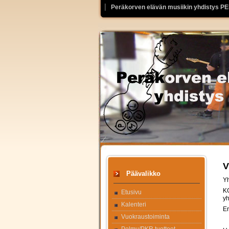
Peräkorven elävän musiikin yhdistys P
V
Päävalikko
Yh
KG
Etusivu
yh
Kalenteri
Er
Vuokraustoiminta