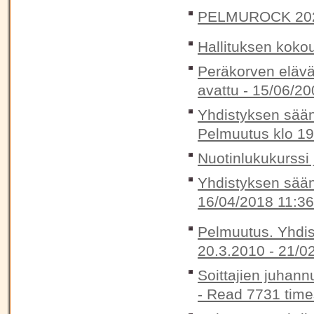
PELMUROCK 20
Hallituksen koko
Peräkorven elävä
avattu -
15/06/20
Yhdistyksen sään
Pelmuutus klo 19
Nuotinlukukurssi 
Yhdistyksen sään
16/04/2018 11:36
Pelmuutus. Yhdis
20.3.2010 -
21/0
Soittajien juhann
-
Read 7731 time