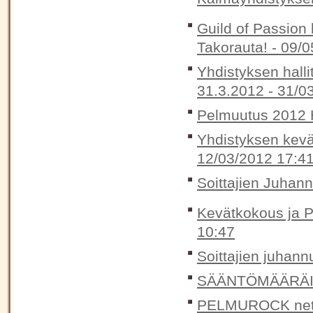
Guild of Passion 
Takorauta! -
09/0
Yhdistyksen halli
31.3.2012 -
31/0
Pelmuutus 2012 H
Yhdistyksen kevä
12/03/2012 17:4
Soittajien Juhan
Kevätkokous ja P
10:47
Soittajien juhann
SÄÄNTÖMÄÄRÄIN
PELMUROCK nett