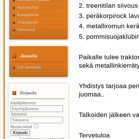
Pelmu/PKR tuotteet
2. treenitilan siivous
Harjoitustilat
3. peräkorpirock la
Kuvagalleria
Yhteystiedot
4. metalliromun ker
Pelmurock
5. pommisuojaklubin
Paikalle tulee trakt
Jäsenille
sekä metallinkierrät
Liity jäseneksi
Yhdistys tarjoaa per
juomaa..
Kirjaudu
Käyttäjätunnus
Talkoiden jälkeen vap
Salasana
Muista minut
Kirjaudu
Tervetuloa