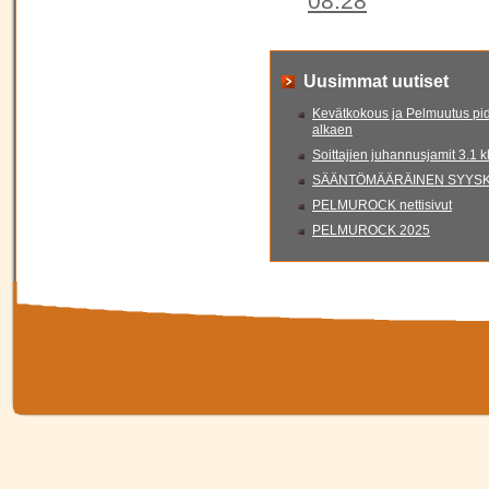
08:28
Uusimmat uutiset
Kevätkokous ja Pelmuutus pid
alkaen
Soittajien juhannusjamit 3.1 
SÄÄNTÖMÄÄRÄINEN SYYSKO
PELMUROCK nettisivut
PELMUROCK 2025