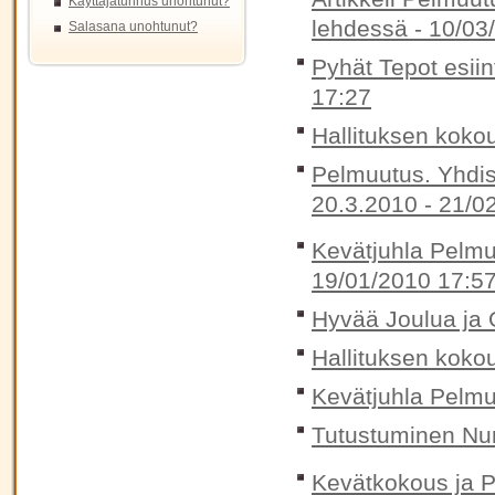
Käyttäjätunnus unohtunut?
lehdessä -
10/03
Salasana unohtunut?
Pyhät Tepot esii
17:27
Hallituksen koko
Pelmuutus. Yhdis
20.3.2010 -
21/0
Kevätjuhla Pelmuu
19/01/2010 17:5
Hyvää Joulua ja O
Hallituksen koko
Kevätjuhla Pelmu
Tutustuminen Num
Kevätkokous ja P