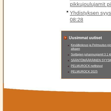
pikkujoulujamit p
Yhdistyksen syys
08:28
Uusimmat uutiset
Kevätkokous ja Pelmuutus pid
alkaen
Soittajien juhannusjamit 3.1 
SÄÄNTÖMÄÄRÄINEN SYYSKO
PELMUROCK nettisivut
PELMUROCK 2025