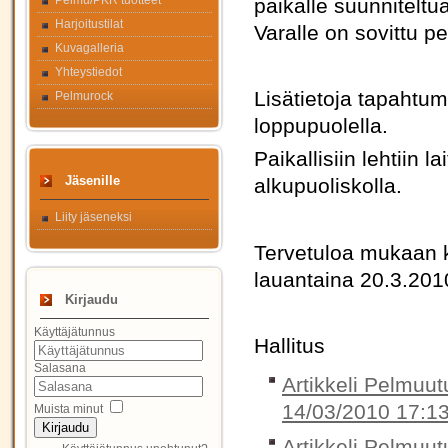
Pelmu/PKR tuotteet
paikalle suunniteltu
Harjoitustilat
Varalle on sovittu p
Kuvagalleria
Yhteystiedot
Lisätietoja tapahtum
Pelmurock
loppupuolella.
Paikallisiin lehtiin 
Jäsenille
alkupuoliskolla.
Liity jäseneksi
Tervetuloa mukaan
lauantaina 20.3.201
Kirjaudu
Käyttäjätunnus
Hallitus
Salasana
Artikkeli Pelmuut
14/03/2010 17:1
Muista minut
Kirjaudu
Artikkeli Pelmuut