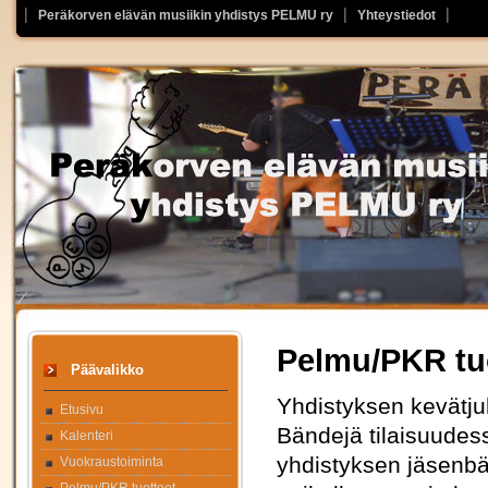
Peräkorven elävän musiikin yhdistys PELMU ry
Yhteystiedot
Pelmu/PKR tu
Päävalikko
Yhdistyksen kevätjuh
Etusivu
Bändejä tilaisuudess
Kalenteri
yhdistyksen jäsenbä
Vuokraustoiminta