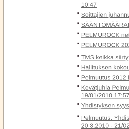
10:47
Soittajien juhann
SÄÄNTÖMÄÄRÄIN
PELMUROCK nett
PELMUROCK 20
TMS keikka siirtyy
Hallituksen koko
Pelmuutus 2012 H
Kevätjuhla Pelmuu
19/01/2010 17:5
Yhdistyksen syys
Pelmuutus. Yhdis
20.3.2010 -
21/0