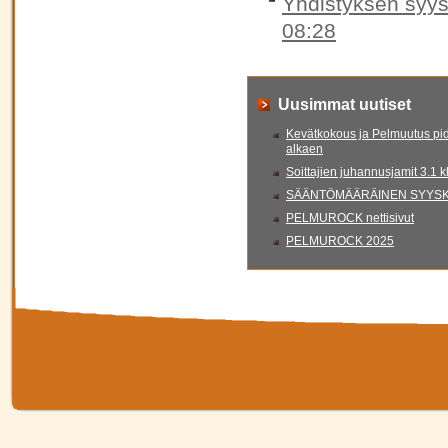
Yhdistyksen syys
08:28
Uusimmat uutiset
Kevätkokous ja Pelmuutus pid
alkaen
Soittajien juhannusjamit 3.1 
SÄÄNTÖMÄÄRÄINEN SYYSKO
PELMUROCK nettisivut
PELMUROCK 2025