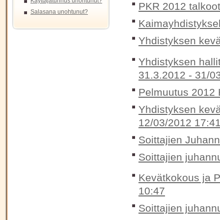
Käyttäjätunnus unohtunut?
PKR 2012 talkoot
Salasana unohtunut?
Kaimayhdistykse
Yhdistyksen kevä
Yhdistyksen halli
31.3.2012 -
31/0
Pelmuutus 2012 H
Yhdistyksen kevä
12/03/2012 17:4
Soittajien Juhan
Soittajien juhann
Kevätkokous ja P
10:47
Soittajien juhann