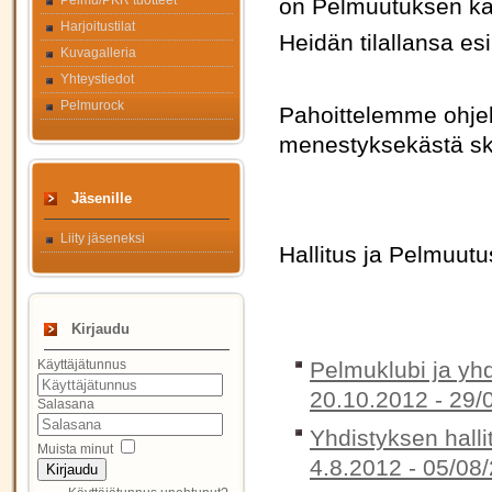
Pelmu/PKR tuotteet
on Pelmuutuksen k
Harjoitustilat
Heidän tilallansa e
Kuvagalleria
Yhteystiedot
Pelmurock
Pahoittelemme ohjel
menestyksekästä skab
Jäsenille
Liity jäseneksi
Hallitus ja Pelmuutus
Kirjaudu
Pelmuklubi ja yh
Käyttäjätunnus
20.10.2012 -
29/
Salasana
Yhdistyksen halli
Muista minut
4.8.2012 -
05/08/
Kirjaudu