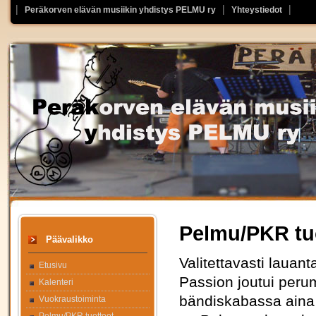
Peräkorven elävän musiikin yhdistys PELMU ry
Yhteystiedot
Pelmu/PKR tu
Päävalikko
Valitettavasti lauan
Etusivu
Passion joutui peru
Kalenteri
bändiskabassa aina 
Vuokraustoiminta