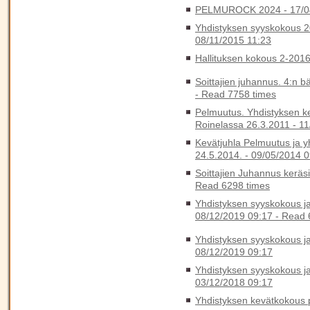
PELMUROCK 2024 -
17/0
Yhdistyksen syyskokous 20
08/11/2015 11:23
Hallituksen kokous 2-201
Soittajien juhannus. 4:n b
-
Read 7758 times
Pelmuutus. Yhdistyksen k
Roinelassa 26.3.2011 -
11
Kevätjuhla Pelmuutus ja y
24.5.2014. -
09/05/2014 0
Soittajien Juhannus keräs
Read 6298 times
Yhdistyksen syyskokous ja 
08/12/2019 09:17
-
Read 
Yhdistyksen syyskokous ja 
08/12/2019 09:17
Yhdistyksen syyskokous ja 
03/12/2018 09:17
Yhdistyksen kevätkokous p