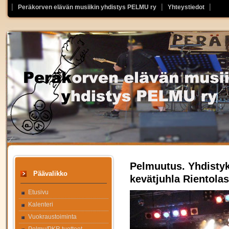
Peräkorven elävän musiikin yhdistys PELMU ry
Yhteystiedot
Pelmuutus. Yhdisty
Päävalikko
kevätjuhla Rientola
Etusivu
Kalenteri
Vuokraustoiminta