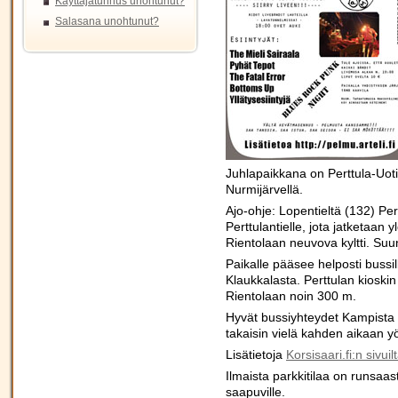
Käyttäjätunnus unohtunut?
Salasana unohtunut?
Juhlapaikkana on Perttula-Uot
Nurmijärvellä.
Ajo-ohje: Lopentieltä (132) Pe
Perttulantielle, jota jatketaan 
Rientolaan neuvova kyltti. Suu
Paikalle pääsee helposti bussil
Klaukkalasta. Perttulan kioskin
Rientolaan noin 300 m.
Hyvät bussiyhteydet Kampista l
takaisin vielä kahden aikaan yö
Lisätietoja
Korsisaari.fi:n sivuil
Ilmaista parkkitilaa on runsaas
saapuville.