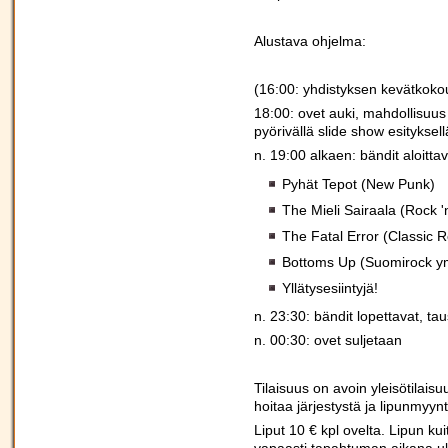
Alustava ohjelma:
(16:00: yhdistyksen kevätkokous
18:00: ovet auki, mahdollisuus
pyörivällä slide show esitykse
n. 19:00 alkaen: bändit aloittav
Pyhät Tepot (New Punk)
The Mieli Sairaala (Rock '
The Fatal Error (Classic 
Bottoms Up (Suomirock y
Yllätysesiintyjä!
n. 23:30: bändit lopettavat, t
n. 00:30: ovet suljetaan
Tilaisuus on avoin yleisötilaisu
hoitaa järjestystä ja lipunmyynt
Liput 10 € kpl ovelta. Lipun kui
vapaasti tapahtuman aikana ul