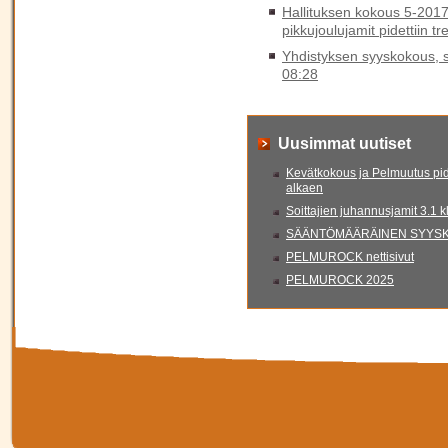
Hallituksen kokous 5-2017
pikkujoulujamit pidettiin t
Yhdistyksen syyskokous, sy
08:28
Uusimmat uutiset
Kevätkokous ja Pelmuutus pid
alkaen
Soittajien juhannusjamit 3.1 
SÄÄNTÖMÄÄRÄINEN SYYSKO
PELMUROCK nettisivut
PELMUROCK 2025