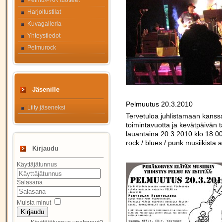
Pelmu/PKR tuotteet
Harjoitustilat
Kuvagalleria
Yhteystiedot
Pelmurock
Jäsenille
Pelmuutus 20.3.2010
Liity jäseneksi
Tervetuloa juhlistamaan kan
toimintavuotta ja kevätpäivän
lauantaina 20.3.2010 klo 18:0
rock / blues / punk musiikista
Kirjaudu
Käyttäjätunnus
Salasana
Muista minut
Kirjaudu