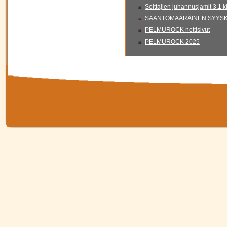
Soittajien juhannusjamit 3.1 
SÄÄNTÖMÄÄRÄINEN SYYSKO
PELMUROCK nettisivut
PELMUROCK 2025