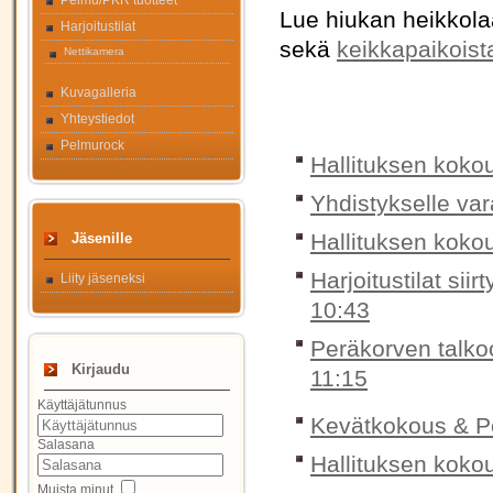
Pelmu/PKR tuotteet
Lue hiukan heikkolaa
Harjoitustilat
sekä
keikkapaikoist
Nettikamera
Kuvagalleria
Yhteystiedot
Pelmurock
Hallituksen koko
Yhdistykselle var
Hallituksen koko
Jäsenille
Harjoitustilat si
Liity jäseneksi
10:43
Peräkorven talkoo
Kirjaudu
11:15
Käyttäjätunnus
Kevätkokous & Pe
Salasana
Hallituksen koko
Muista minut