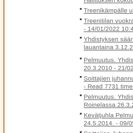
Treenikämpälle 
Treenitilan vuokr
-
14/01/2022 10:
Yhdistyksen sään
lauantaina 3.12.
Pelmuutus. Yhdis
20.3.2010 -
21/0
Soittajien juhann
-
Read 7731 time
Pelmuutus. Yhdis
Roinelassa 26.3.
Kevätjuhla Pelmu
24.5.2014. -
09/0