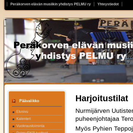
Peräkorven elävän musiikin yhdistys PELMU ry
Yhteystiedot
Harjoitustilat
Päävalikko
Nurmijärven Uutiste
Etusivu
puheenjohtajaa Tero
Kalenteri
Vuokraustoiminta
Myös Pyhien Teppoje