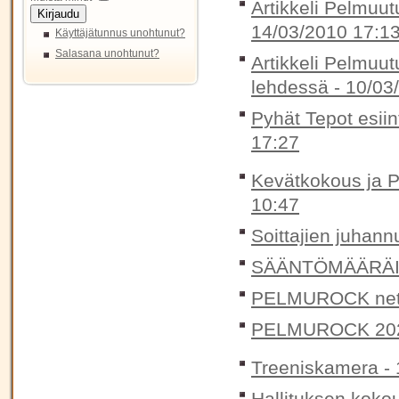
Artikkeli Pelmuut
Kirjaudu
14/03/2010 17:1
Käyttäjätunnus unohtunut?
Salasana unohtunut?
Artikkeli Pelmuut
lehdessä -
10/03
Pyhät Tepot esii
17:27
Kevätkokous ja P
10:47
Soittajien juhann
SÄÄNTÖMÄÄRÄIN
PELMUROCK nett
PELMUROCK 20
Treeniskamera -
Hallituksen koko