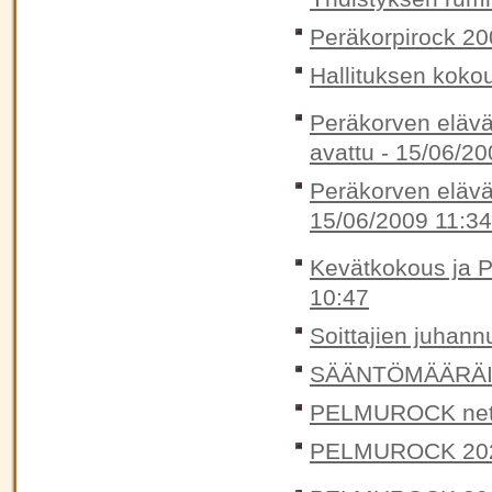
Peräkorpirock 20
Hallituksen koko
Peräkorven elävä
avattu -
15/06/20
Peräkorven elävä
15/06/2009 11:34
Kevätkokous ja P
10:47
Soittajien juhann
SÄÄNTÖMÄÄRÄIN
PELMUROCK nett
PELMUROCK 20