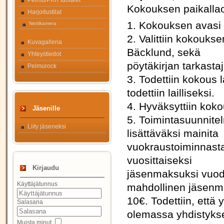
Pelmu/PKR tuotteet
Kokouksen paikallaoli
Harjoitustilat
1. Kokouksen avasi 
Nettikamera
2. Valittiin kokoukse
Kuvagalleria
Bäcklund, sekä
Yhteystiedot
pöytäkirjan tarkasta
Pelmurock
3. Todettiin kokous 
todettiin lailliseksi.
4. Hyväksyttiin koko
Jäsenille
5. Toimintasuunnitel
Liity jäseneksi
lisättäväksi mainita
vuokraustoiminnasta
vuosittaiseksi
Kirjaudu
jäsenmaksuksi vuode
Käyttäjätunnus
mahdollinen jäsenm
10€. Todettiin, että 
Salasana
olemassa yhdistyks
Muista minut