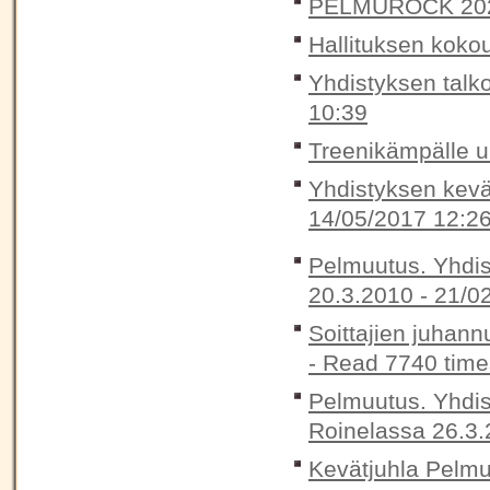
PELMUROCK 20
Hallituksen koko
Yhdistyksen talko
10:39
Treenikämpälle 
Yhdistyksen kevä
14/05/2017 12:2
Pelmuutus. Yhdis
20.3.2010 -
21/0
Soittajien juhann
-
Read 7740 time
Pelmuutus. Yhdis
Roinelassa 26.3.
Kevätjuhla Pelmu