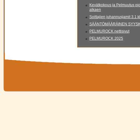
Kevätkokous ja Pelmuutus pid
alkaen
Soittajien juhannusjamit 3.1 
SÄÄNTÖMÄÄRÄINEN SYYSKO
PELMUROCK nettisivut
PELMUROCK 2025