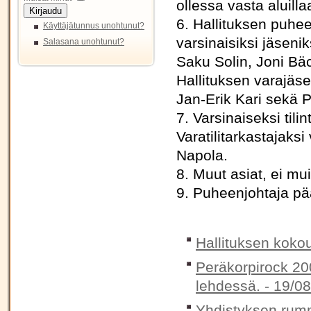
ollessa vasta aluilla
Kirjaudu
6. Hallituksen puheen
Käyttäjätunnus unohtunut?
varsinaisiksi jäseniks
Salasana unohtunut?
Saku Solin, Joni Bä
Hallituksen varajäsen
Jan-Erik Kari sekä Pä
7. Varsinaiseksi tilin
Varatilitarkastajaksi 
Napola.
8. Muut asiat, ei mui
9. Puheenjohtaja pä
Hallituksen koko
Peräkorpirock 2009
lehdessä. -
19/08
Yhdistyksen rummu