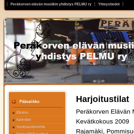
Peräkorven elävän musiikin yhdistys PELMU ry
Yhteystiedot
Harjoitustilat
Päävalikko
Peräkorven Elävän 
Etusivu
Kalenteri
Kevätkokous 2009
Vuokraustoiminta
Rajamäki, Pommisuo