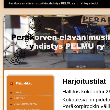
Peräkorven elävän musiikin yhdistys PELMU ry
Yhteystiedot
Harjoitustilat
Päävalikko
Hallitus kokoontui 2
Etusivu
Kalenteri
Kokouksia on pidet
Vuokraustoiminta
Peräkorpirockin väli