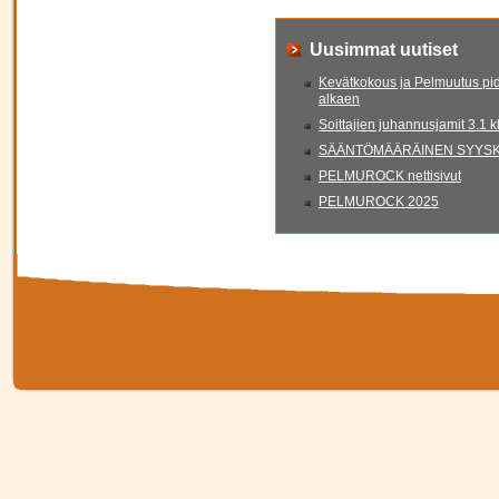
Uusimmat uutiset
Kevätkokous ja Pelmuutus pid
alkaen
Soittajien juhannusjamit 3.1 
SÄÄNTÖMÄÄRÄINEN SYYSKO
PELMUROCK nettisivut
PELMUROCK 2025