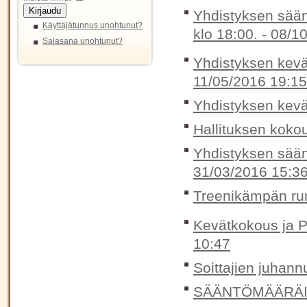
Kirjaudu
Yhdistyksen sää
Käyttäjätunnus unohtunut?
klo 18:00. -
08/10
Salasana unohtunut?
Yhdistyksen kevät
11/05/2016 19:15
Yhdistyksen kevä
Hallituksen koko
Yhdistyksen sään
31/03/2016 15:3
Treenikämpän rum
Kevätkokous ja P
10:47
Soittajien juhann
SÄÄNTÖMÄÄRÄIN