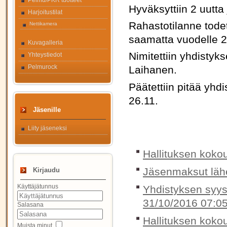
Pelmu/PKR tuotteet
Hyväksyttiin 2 uutta j
Harjoitustilat
Rahastotilanne todet
Nettikamera
saamatta vuodelle 
Kuvagalleria
Nimitettiin yhdisty
Yhteystiedot
Pelmurock
Laihanen.
Päätettiin pitää yhd
26.11.
Jäsenille
Liity jäseneksi
Hallituksen koko
Jäsenmaksut lähe
Kirjaudu
Käyttäjätunnus
Yhdistyksen syys
31/10/2016 07:0
Salasana
Hallituksen koko
Muista minut