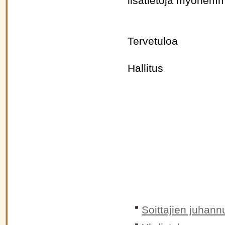
lisätietoja myöhemm
Tervetuloa
Hallitus
Soittajien juhann