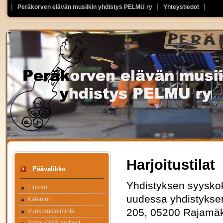
Peräkorven elävän musiikin yhdistys PELMU ry
Yhteystiedot
Harjoitustilat
Päävalikko
Yhdistyksen syyskok
Etusivu
uudessa yhdistyksen
Kalenteri
205, 05200 Rajamäk
Vuokraustoiminta