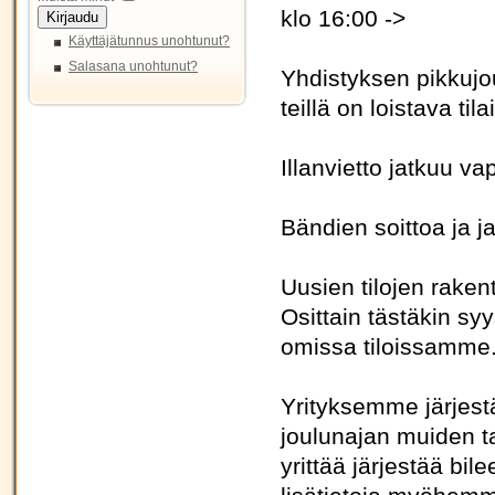
klo 16:00 ->
Kirjaudu
Käyttäjätunnus unohtunut?
Salasana unohtunut?
Yhdistyksen pikkujou
teillä on loistava til
Illanvietto jatkuu v
Bändien soittoa ja ja
Uusien tilojen rakent
Osittain tästäkin syy
omissa tiloissamme
Yrityksemme järjest
joulunajan muiden t
yrittää järjestää bi