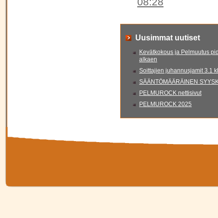
08:28
Uusimmat uutiset
Kevätkokous ja Pelmuutus pid
alkaen
Soittajien juhannusjamit 3.1 
SÄÄNTÖMÄÄRÄINEN SYYSKO
PELMUROCK nettisivut
PELMUROCK 2025