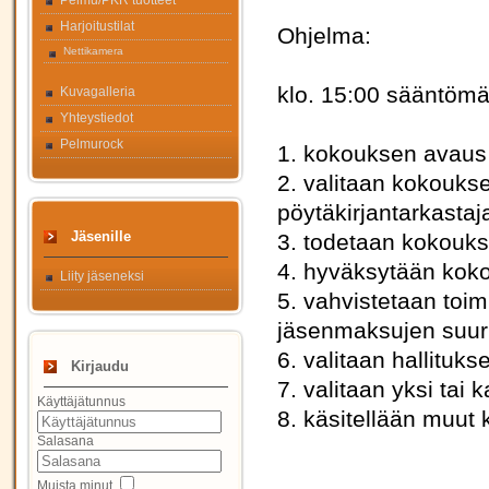
Pelmu/PKR tuotteet
Harjoitustilat
Ohjelma:
Nettikamera
klo. 15:00 sääntöm
Kuvagalleria
Yhteystiedot
Pelmurock
1. kokouksen avaus
2. valitaan kokoukse
pöytäkirjantarkastaj
Jäsenille
3. todetaan kokoukse
4. hyväksytään koko
Liity jäseneksi
5. vahvistetaan toim
jäsenmaksujen suuru
6. valitaan hallituk
Kirjaudu
7. valitaan yksi tai k
Käyttäjätunnus
8. käsitellään muut
Salasana
Muista minut