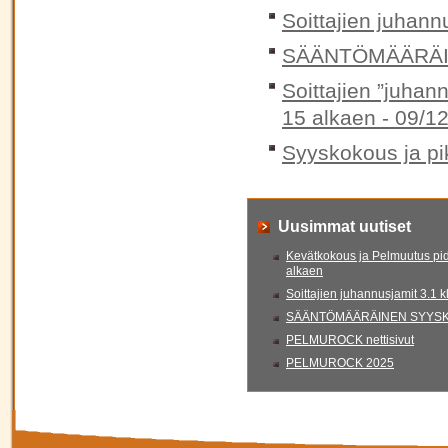
Soittajien juhann
SÄÄNTÖMÄÄRÄIN
Soittajien ”juhan
15 alkaen -
09/12
Syyskokous ja pik
Uusimmat uutiset
Kevätkokous ja Pelmuutus pid
alkaen
Soittajien juhannusjamit 3.1 
SÄÄNTÖMÄÄRÄINEN SYYSKO
PELMUROCK nettisivut
PELMUROCK 2025