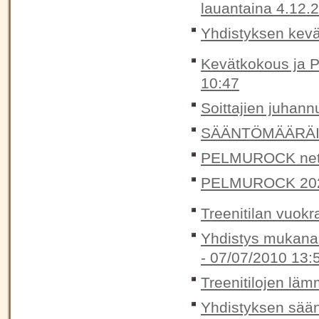
lauantaina 4.12.
Yhdistyksen kevä
Kevätkokous ja P
10:47
Soittajien juhann
SÄÄNTÖMÄÄRÄIN
PELMUROCK nett
PELMUROCK 20
Treenitilan vuokr
Yhdistys mukana
-
07/07/2010 13:
Treenitilojen lä
Yhdistyksen sään