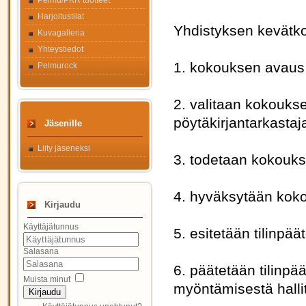
Pelmu/PKR tuotteet
Harjoitustilat
Yhdistyksen kevätko
Kuvagalleria
Yhteystiedot
1. kokouksen avaus
Pelmurock
2. valitaan kokoukse
pöytäkirjantarkastaj
Jäsenille
Liity jäseneksi
3. todetaan kokoukse
4. hyväksytään koko
Kirjaudu
Käyttäjätunnus
5. esitetään tilinpää
Salasana
6. päätetään tilinp
Muista minut
myöntämisestä hallitu
Kirjaudu