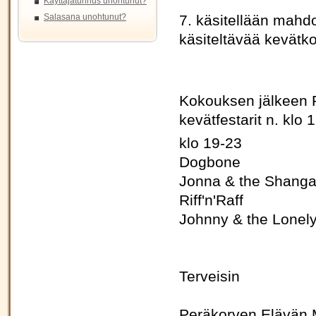
Käyttäjätunnus unohtunut?
Salasana unohtunut?
7. käsitellään mahdol
käsiteltävää kevät
Kokouksen jälkeen 
kevätfestarit n. klo
klo 19-23
Dogbone
Jonna & the Shang
Riff'n'Raff
Johnny & the Lonel
Terveisin
Peräkorven Elävän 