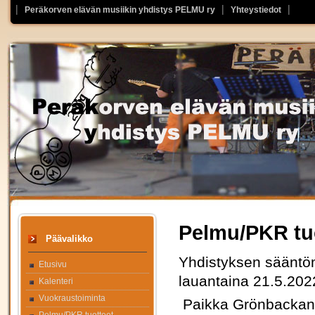
Peräkorven elävän musiikin yhdistys PELMU ry
Yhteystiedot
Pelmu/PKR tu
Päävalikko
Yhdistyksen sääntö
Etusivu
lauantaina 21.5.202
Kalenteri
Vuokraustoiminta
Paikka Grönbackan 