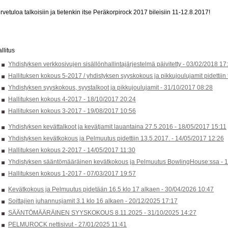
rvetuloa talkoisiin ja tietenkin itse Peräkorpirock 2017 bileisiin 11-12.8.2017!
llitus
Yhdistyksen verkkosivujen sisällönhallintajärjestelmä päivitetty -
03/02/2018 17
Hallituksen kokous 5-2017 / yhdistyksen syyskokous ja pikkujoulujamit pidettiin
Yhdistyksen syyskokous, syystalkoot ja pikkujoulujamit -
31/10/2017 08:28
Hallituksen kokous 4-2017 -
18/10/2017 20:24
Hallituksen kokous 3-2017 -
19/08/2017 10:56
Yhdistyksen kevättalkoot ja kevätjamit lauantaina 27.5.2016 -
18/05/2017 15:11
Yhdistyksen kevätkokous ja Pelmuutus pidettiin 13.5.2017. -
14/05/2017 12:26
Hallituksen kokous 2-2017 -
14/05/2017 11:30
Yhdistyksen sääntömääräinen kevätkokous ja Pelmuutus BowlingHouse:ssa -
1
Hallituksen kokous 1-2017 -
07/03/2017 19:57
Kevätkokous ja Pelmuutus pidetään 16.5 klo 17 alkaen -
30/04/2026 10:47
Soittajien juhannusjamit 3.1 klo 16 alkaen -
20/12/2025 17:17
SÄÄNTÖMÄÄRÄINEN SYYSKOKOUS 8.11.2025 -
31/10/2025 14:27
PELMUROCK nettisivut -
27/01/2025 11:41