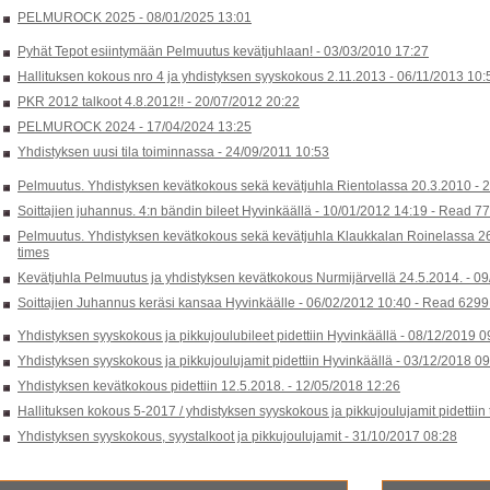
PELMUROCK 2025 -
08/01/2025 13:01
Pyhät Tepot esiintymään Pelmuutus kevätjuhlaan! -
03/03/2010 17:27
Hallituksen kokous nro 4 ja yhdistyksen syyskokous 2.11.2013 -
06/11/2013 10:
PKR 2012 talkoot 4.8.2012!! -
20/07/2012 20:22
PELMUROCK 2024 -
17/04/2024 13:25
Yhdistyksen uusi tila toiminnassa -
24/09/2011 10:53
Pelmuutus. Yhdistyksen kevätkokous sekä kevätjuhla Rientolassa 20.3.2010 -
2
Soittajien juhannus. 4:n bändin bileet Hyvinkäällä -
10/01/2012 14:19
-
Read 77
Pelmuutus. Yhdistyksen kevätkokous sekä kevätjuhla Klaukkalan Roinelassa 2
times
Kevätjuhla Pelmuutus ja yhdistyksen kevätkokous Nurmijärvellä 24.5.2014. -
09
Soittajien Juhannus keräsi kansaa Hyvinkäälle -
06/02/2012 10:40
-
Read 6299 
Yhdistyksen syyskokous ja pikkujoulubileet pidettiin Hyvinkäällä -
08/12/2019 0
Yhdistyksen syyskokous ja pikkujoulujamit pidettiin Hyvinkäällä -
03/12/2018 09
Yhdistyksen kevätkokous pidettiin 12.5.2018. -
12/05/2018 12:26
Hallituksen kokous 5-2017 / yhdistyksen syyskokous ja pikkujoulujamit pidettiin
Yhdistyksen syyskokous, syystalkoot ja pikkujoulujamit -
31/10/2017 08:28