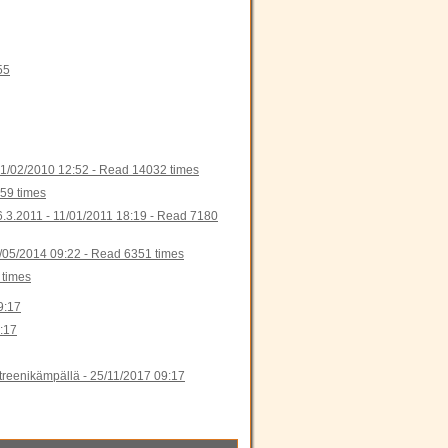
55
1/02/2010 12:52
-
Read 14032 times
59 times
6.3.2011 -
11/01/2011 18:19
-
Read 7180
/05/2014 09:22
-
Read 6351 times
times
9:17
:17
 treenikämpällä -
25/11/2017 09:17