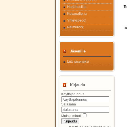
Pelmu/PKR tuotteet
Harjoitustilat
Te
Kuvagalleria
Yhteystiedot
Pelmurock
Ha
Jäsenille
Liity jäseneksi
Kirjaudu
Käyttäjätunnus
Salasana
Muista minut
Kirjaudu