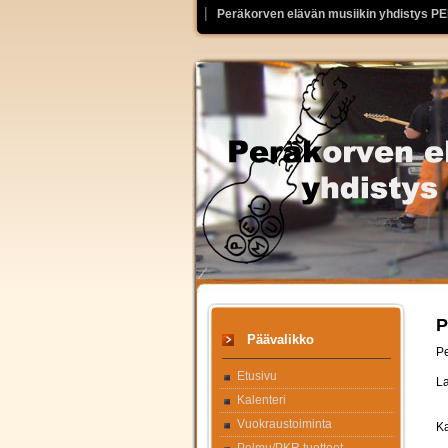
Peräkorven elävän musiikin yhdistys P
P
Päävalikko
Pe
Etusivu
La
Kalenteri
Vuokraustoiminta
Ka