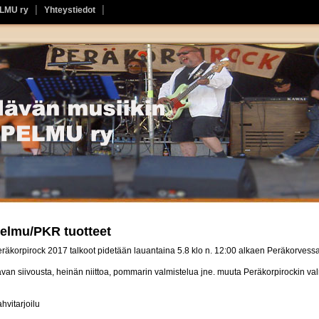
ELMU ry
Yhteystiedot
elmu/PKR tuotteet
räkorpirock 2017 talkoot pidetään lauantaina 5.8 klo n. 12:00 alkaen Peräkorvessa
van siivousta, heinän niittoa, pommarin valmistelua jne. muuta Peräkorpirockin val
hvitarjoilu