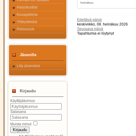
Pelmu/PKR tuotteet
Harjoitustilat
Kuvagalleria
Edeltävä päivä
Yhteystiedot
keskiviikko, 08. heinäkuu 2026
Seuraava päivä
Pelmurock
Tapahtumia ei löytynyt
Jäsenille
Liity jäseneksi
Kirjaudu
Käyttäjätunnus
Salasana
Muista minut
Kirjaudu