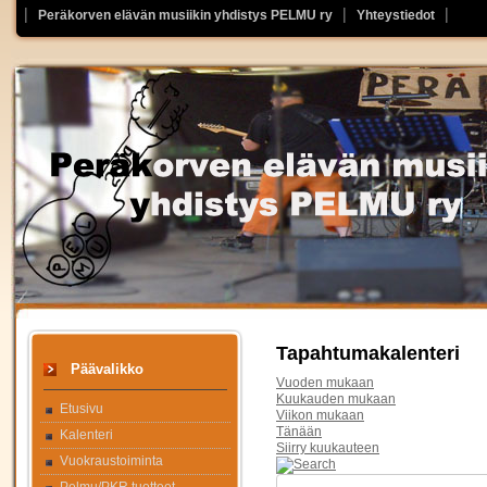
Peräkorven elävän musiikin yhdistys PELMU ry
Yhteystiedot
Tapahtumakalenteri
Päävalikko
Vuoden mukaan
Kuukauden mukaan
Etusivu
Viikon mukaan
Tänään
Kalenteri
Siirry kuukauteen
Vuokraustoiminta