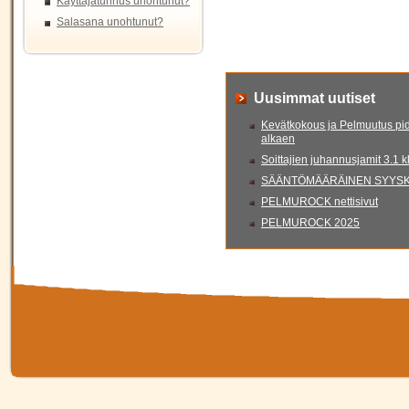
Käyttäjätunnus unohtunut?
Salasana unohtunut?
Uusimmat uutiset
Kevätkokous ja Pelmuutus pid
alkaen
Soittajien juhannusjamit 3.1 
SÄÄNTÖMÄÄRÄINEN SYYSKO
PELMUROCK nettisivut
PELMUROCK 2025