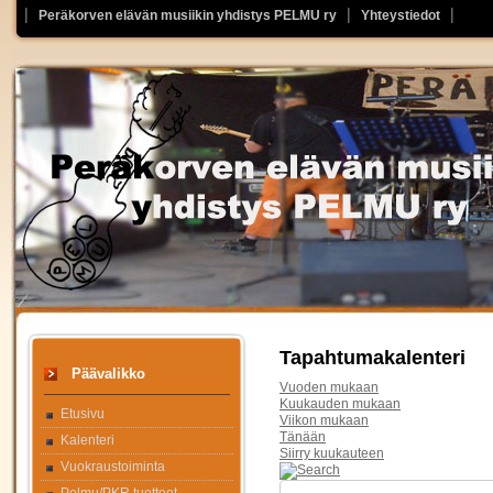
Peräkorven elävän musiikin yhdistys PELMU ry
Yhteystiedot
Tapahtumakalenteri
Päävalikko
Vuoden mukaan
Kuukauden mukaan
Etusivu
Viikon mukaan
Tänään
Kalenteri
Siirry kuukauteen
Vuokraustoiminta