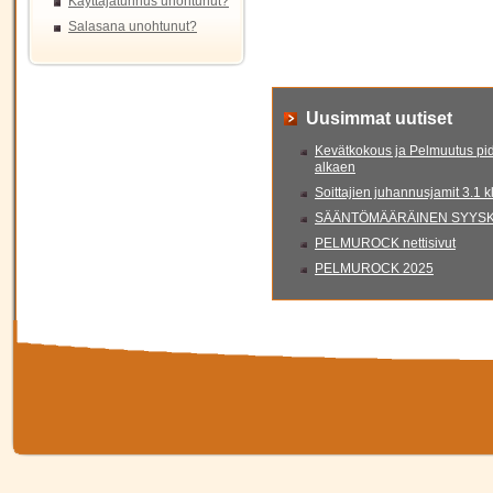
Käyttäjätunnus unohtunut?
Salasana unohtunut?
Uusimmat uutiset
Kevätkokous ja Pelmuutus pid
alkaen
Soittajien juhannusjamit 3.1 
SÄÄNTÖMÄÄRÄINEN SYYSKO
PELMUROCK nettisivut
PELMUROCK 2025