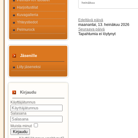
Pelmu/PKR tuotteet
Harjoitustilat
Kuvagalleria
Edeltävä päivä
Yhteystiedot
maanantai, 13. heinäkuu 2026
Seuraava päivä
Pelmurock
Tapahtumia ei löytynyt
Jäsenille
Liity jäseneksi
Kirjaudu
Käyttäjätunnus
Salasana
Muista minut
Kirjaudu