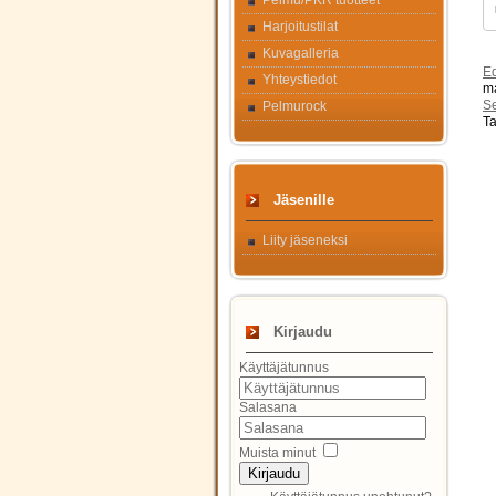
Pelmu/PKR tuotteet
Harjoitustilat
Kuvagalleria
Ed
Yhteystiedot
ma
S
Pelmurock
Ta
Jäsenille
Liity jäseneksi
Kirjaudu
Käyttäjätunnus
Salasana
Muista minut
Kirjaudu