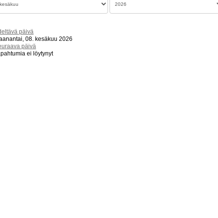
eltävä päivä
anantai, 08. kesäkuu 2026
euraava päivä
pahtumia ei löytynyt