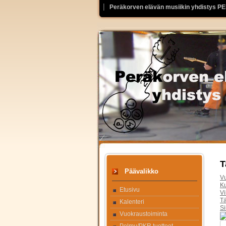
Peräkorven elävän musiikin yhdistys P
T
Päävalikko
V
K
Etusivu
V
T
Kalenteri
Si
Vuokraustoiminta