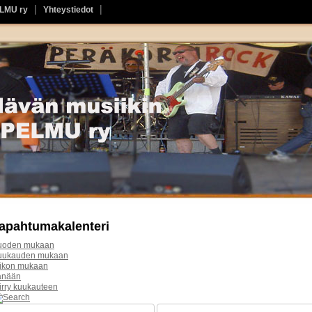
ELMU ry
Yhteystiedot
apahtumakalenteri
uoden mukaan
uukauden mukaan
iikon mukaan
änään
irry kuukauteen