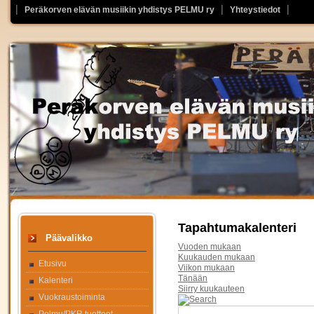
Peräkorven elävän musiikin yhdistys PELMU ry
Yhteystiedot
Tapahtumakalenteri
Päävalikko
Vuoden mukaan
Kuukauden mukaan
Etusivu
Viikon mukaan
Tänään
Kalenteri
Siirry kuukauteen
Vuokraustoiminta