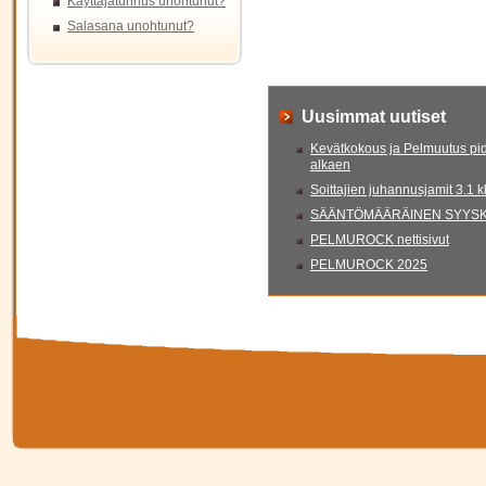
Käyttäjätunnus unohtunut?
Salasana unohtunut?
Uusimmat uutiset
Kevätkokous ja Pelmuutus pid
alkaen
Soittajien juhannusjamit 3.1 
SÄÄNTÖMÄÄRÄINEN SYYSKO
PELMUROCK nettisivut
PELMUROCK 2025