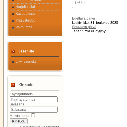
Pelmu/PKR tuotteet
Harjoitustilat
Kuvagalleria
Edeltävä päivä
Yhteystiedot
keskiviikko, 31. joulukuu 2025
Seuraava päivä
Pelmurock
Tapahtumia ei löytynyt
Jäsenille
Liity jäseneksi
Kirjaudu
Käyttäjätunnus
Salasana
Muista minut
Kirjaudu